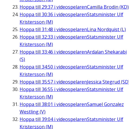
Hoppa till
29:37
i videospelaren
Camilla Brodin (KD)
Hoppa till
30:36
i videospelaren
Statsminister Ulf
Kristersson (M)
Hoppa till
31:48
i videospelaren
Lina Nordquist (L)
Hoppa till
32:33
i videospelaren
Statsminister Ulf
Kristersson (M)
Hoppa till
33:46
i videospelaren
Ardalan Shekarabi
(S)
Hoppa till
34:50
i videospelaren
Statsminister Ulf
Kristersson (M)
Hoppa till
35:57
i videospelaren
Jessica Stegrud (SD
Hoppa till
36:55
i videospelaren
Statsminister Ulf
Kristersson (M)
Hoppa till
38:01
i videospelaren
Samuel Gonzalez
Westling (V)
Hoppa till
39:04
i videospelaren
Statsminister Ulf
Kristersson (M)