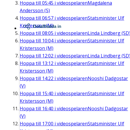
Hoppa till
05:45
i videospelaren
Magdalena
Andersson (S)
Hoppa till
06:57
i videospelaren
Statsminister Ulf
Kristersson (M)
Dela/Bädda in
Hoppa till
08:05
i videospelaren
Linda Lindberg (SD
Hoppa till
10:04
i videospelaren
Statsminister Ulf
Kristersson (M)
Hoppa till
12:02
i videospelaren
Linda Lindberg (SD
Hoppa till
13:12
i videospelaren
Statsminister Ulf
Kristersson (M)
Hoppa till
14:22
i videospelaren
Nooshi Dadgostar
(V)
Hoppa till
15:40
i videospelaren
Statsminister Ulf
Kristersson (M)
Hoppa till
16:40
i videospelaren
Nooshi Dadgostar
(V)
Hoppa till
17:00
i videospelaren
Statsminister Ulf