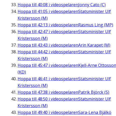
Hoppa till
40:08
i videospelaren
Jonny Cato (C)
Hoppa till
41:05
i videospelaren
Statsminister Ulf
Kristersson (M)
Hoppa till
42:13
i videospelaren
Rasmus Ling (MP)
Hoppa till
42:47
i videospelaren
Statsminister Ulf
Kristersson (M)
Hoppa till
43:43
i videospelaren
Arin Karapet (M)
Hoppa till
44:42
i videospelaren
Statsminister Ulf
Kristersson (M)
Hoppa till
45:47
i videospelaren
Kjell-Arne Ottosso
(KD)
Hoppa till
46:41
i videospelaren
Statsminister Ulf
Kristersson (M)
Hoppa till
47:38
i videospelaren
Patrik Björck (S)
Hoppa till
48:50
i videospelaren
Statsminister Ulf
Kristersson (M)
Hoppa till
49:40
i videospelaren
Sara-Lena Bjälkö