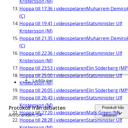
Kristersson (M)
Hoppa till
17:36
i videospelaren
Muharrem Demiro
(C)
Hoppa till
19:41
i videospelaren
Statsminister Ulf
Kristersson (M)
Hoppa till
21:35
i videospelaren
Muharrem Demiro
(C)
Hoppa till
22:36
i videospelaren
Statsminister Ulf
Kristersson (M)
Hoppa till
23:53
i videospelaren
Elin Söderberg (MP
Hoppa till
25:00
i videospelaren
Statsminister Ulf
Ladda ner
Kristersson (M)
Hoppa till
26:05
i videospelaren
Elin Söderberg (MP
Hoppa till
26:43
i videospelaren
Statsminister Ulf
Kristersson (M)
Protokoll från debatten
Protokoll från
Hoppa till
27:20
i videospelaren
Mats Green (M)
Anföranden: 54
debatten
Hoppa till
28:28
i videospelaren
Statsminister Ulf
Kristersson (M)