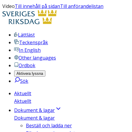
Video
Till innehåll på sidan
Till anförandelistan
Lättläst
Teckenspråk
In English
Other languages
Ordbok
Aktivera lyssna
Sök
Aktuellt
Aktuellt
Dokument & lagar
Dokument & lagar
Beställ och ladda ner