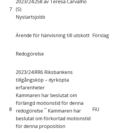
2023/24:258 av Teresa Carvalho
7
(S)
Nystartsjobb
Ärende för hänvisning till utskott
Förslag
Redogörelse
2023/24:RR6 Riksbankens
tillgångsköp – dyrköpta
erfarenheter
Kammaren har beslutat om
förlängd motionstid för denna
8
FiU
redogörelse ¯ Kammaren har
beslutat om förkortad motionstid
för denna proposition