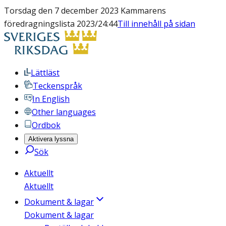
Torsdag den 7 december 2023 Kammarens
föredragningslista 2023/24:44
Till innehåll på sidan
Lättläst
Teckenspråk
In English
Other languages
Ordbok
Aktivera lyssna
Sök
Aktuellt
Aktuellt
Dokument & lagar
Dokument & lagar