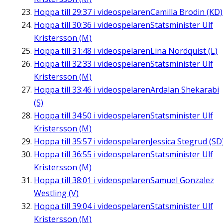
Hoppa till
29:37
i videospelaren
Camilla Brodin (KD)
Hoppa till
30:36
i videospelaren
Statsminister Ulf
Kristersson (M)
Hoppa till
31:48
i videospelaren
Lina Nordquist (L)
Hoppa till
32:33
i videospelaren
Statsminister Ulf
Kristersson (M)
Hoppa till
33:46
i videospelaren
Ardalan Shekarabi
(S)
Hoppa till
34:50
i videospelaren
Statsminister Ulf
Kristersson (M)
Hoppa till
35:57
i videospelaren
Jessica Stegrud (SD
Hoppa till
36:55
i videospelaren
Statsminister Ulf
Kristersson (M)
Hoppa till
38:01
i videospelaren
Samuel Gonzalez
Westling (V)
Hoppa till
39:04
i videospelaren
Statsminister Ulf
Kristersson (M)