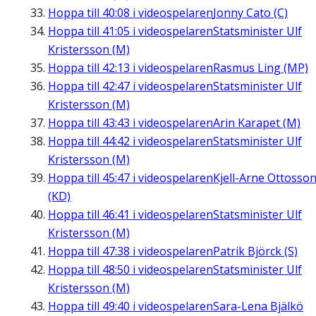
Hoppa till
40:08
i videospelaren
Jonny Cato (C)
Hoppa till
41:05
i videospelaren
Statsminister Ulf
Kristersson (M)
Hoppa till
42:13
i videospelaren
Rasmus Ling (MP)
Hoppa till
42:47
i videospelaren
Statsminister Ulf
Kristersson (M)
Hoppa till
43:43
i videospelaren
Arin Karapet (M)
Hoppa till
44:42
i videospelaren
Statsminister Ulf
Kristersson (M)
Hoppa till
45:47
i videospelaren
Kjell-Arne Ottosso
(KD)
Hoppa till
46:41
i videospelaren
Statsminister Ulf
Kristersson (M)
Hoppa till
47:38
i videospelaren
Patrik Björck (S)
Hoppa till
48:50
i videospelaren
Statsminister Ulf
Kristersson (M)
Hoppa till
49:40
i videospelaren
Sara-Lena Bjälkö