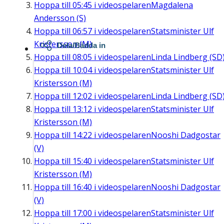
Hoppa till
05:45
i videospelaren
Magdalena
Andersson (S)
Hoppa till
06:57
i videospelaren
Statsminister Ulf
Kristersson (M)
Dela/Bädda in
Hoppa till
08:05
i videospelaren
Linda Lindberg (SD
Hoppa till
10:04
i videospelaren
Statsminister Ulf
Kristersson (M)
Hoppa till
12:02
i videospelaren
Linda Lindberg (SD
Hoppa till
13:12
i videospelaren
Statsminister Ulf
Kristersson (M)
Hoppa till
14:22
i videospelaren
Nooshi Dadgostar
(V)
Hoppa till
15:40
i videospelaren
Statsminister Ulf
Kristersson (M)
Hoppa till
16:40
i videospelaren
Nooshi Dadgostar
(V)
Hoppa till
17:00
i videospelaren
Statsminister Ulf