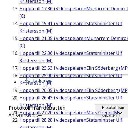
Kristersson (M)
Hoppa till
17:36
i videospelaren
Muharrem Demiro
(C)
Hoppa till
19:41
i videospelaren
Statsminister Ulf
Kristersson (M)
Hoppa till
21:35
i videospelaren
Muharrem Demiro
(C)
Hoppa till
22:36
i videospelaren
Statsminister Ulf
Kristersson (M)
Hoppa till
23:53
i videospelaren
Elin Söderberg (MP
Hoppa till
25:00
i videospelaren
Statsminister Ulf
Ladda ner
Kristersson (M)
Hoppa till
26:05
i videospelaren
Elin Söderberg (MP
Hoppa till
26:43
i videospelaren
Statsminister Ulf
Kristersson (M)
Protokoll från debatten
Protokoll från
Hoppa till
27:20
i videospelaren
Mats Green (M)
Anföranden: 54
debatten
Hoppa till
28:28
i videospelaren
Statsminister Ulf
Kristersson (M)