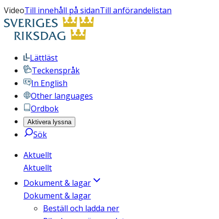
Video
Till innehåll på sidan
Till anförandelistan
Lättläst
Teckenspråk
In English
Other languages
Ordbok
Aktivera lyssna
Sök
Aktuellt
Aktuellt
Dokument & lagar
Dokument & lagar
Beställ och ladda ner