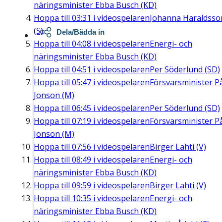
näringsminister Ebba Busch (KD)
Hoppa till
03:31
i videospelaren
Johanna Haraldsso
(S)
Dela/Bädda in
Hoppa till
04:08
i videospelaren
Energi- och
näringsminister Ebba Busch (KD)
Hoppa till
04:51
i videospelaren
Per Söderlund (SD)
Hoppa till
05:47
i videospelaren
Försvarsminister P
Jonson (M)
Hoppa till
06:45
i videospelaren
Per Söderlund (SD)
Hoppa till
07:19
i videospelaren
Försvarsminister P
Jonson (M)
Hoppa till
07:56
i videospelaren
Birger Lahti (V)
Hoppa till
08:49
i videospelaren
Energi- och
näringsminister Ebba Busch (KD)
Hoppa till
09:59
i videospelaren
Birger Lahti (V)
Hoppa till
10:35
i videospelaren
Energi- och
näringsminister Ebba Busch (KD)