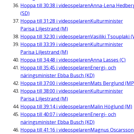
Hoppa till
30:38
i videospelaren
Anna-Lena Hedber
(SD)
Hoppa till
31:28
i videospelaren
Kulturminister
Parisa Liljestrand (M)
Hoppa till
32:30
i videospelaren
Vasiliki Tsouplaki (
Hoppa till
33:39
i videospelaren
Kulturminister
Parisa Liljestrand (M)
Hoppa till
34:48
i videospelaren
Anna Lasses (C)
Hoppa till
35:45
i videospelaren
Energi- och
näringsminister Ebba Busch (KD)
Hoppa till
37:00
i videospelaren
Mats Berglund (MP
Hoppa till
38:00
i videospelaren
Kulturminister
Parisa Liljestrand (M)
Hoppa till
39:14
i videospelaren
Malin Höglund (M)
Hoppa till
40:07
i videospelaren
Energi- och
näringsminister Ebba Busch (KD)
Hoppa till
41:16
i videospelaren
Magnus Oscarsson