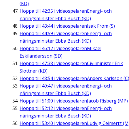
(KD)
Hoppa till
42:35
i videospelaren
Energi- och
näringsminister Ebba Busch (KD)
Hoppa till
43:44
i videospelaren
Isak From (S)
Hoppa till
44:59
i videospelaren
Energi- och
näringsminister Ebba Busch (KD)
Hoppa till
46:12
i videospelaren
Mikael
Eskilandersson (SD)
Hoppa till
47:38
i videospelaren
Civilminister Erik
Slottner (KD)
Hoppa till
48:54
i videospelaren
Anders Karlsson (C
Hoppa till
49:47
i videospelaren
Energi- och
näringsminister Ebba Busch (KD)
Hoppa till
51:00
i videospelaren
Jacob Risberg (MP)
Hoppa till
52:12
i videospelaren
Energi- och
näringsminister Ebba Busch (KD)
Hoppa till
53:40
i videospelaren
Ludvig Ceimertz (M