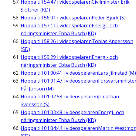
Hoppa till
54:47
i videospelaren
Civilminister Erik
Slottner (KD)
Hoppa till
56:01
i videospelaren
Peder Björk (S)
Hoppa till
57:11
i videospelaren
Energi- och
näringsminister Ebba Busch (KD)
Hoppa till
58:26
i videospelaren
Tobias Andersson
(SD)
Hoppa till
59:29
i videospelaren
Energi- och
näringsminister Ebba Busch (KD)
Hoppa till
01:00:41
i videospelaren
Lars Jilmstad (M)
Hoppa till
01:01:47
i videospelaren
Försvarsministe
Pål Jonson (M)
Hoppa till
01:02:58
i videospelaren
Jonathan
Svensson (S)
Hoppa till
01:03:48
i videospelaren
Energi- och
näringsminister Ebba Busch (KD)
Hoppa till
01:04:44
i videospelaren
Martin Westmon