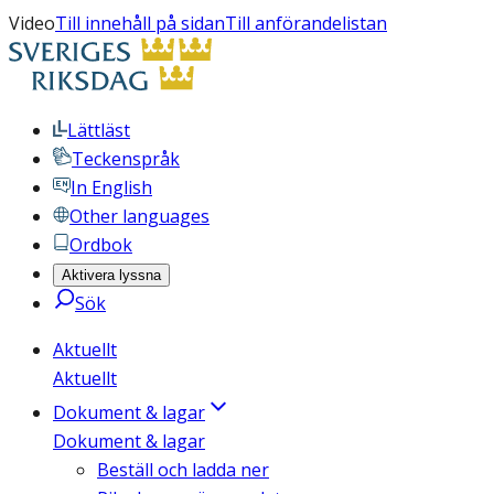
Video
Till innehåll på sidan
Till anförandelistan
Lättläst
Teckenspråk
In English
Other languages
Ordbok
Aktivera lyssna
Sök
Aktuellt
Aktuellt
Dokument & lagar
Dokument & lagar
Beställ och ladda ner