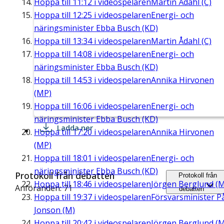
Hoppa till
11:12
i videospelaren
Martin Ådahl (C)
Hoppa till
12:25
i videospelaren
Energi- och
näringsminister Ebba Busch (KD)
Hoppa till
13:34
i videospelaren
Martin Ådahl (C)
Hoppa till
14:08
i videospelaren
Energi- och
näringsminister Ebba Busch (KD)
Hoppa till
14:53
i videospelaren
Annika Hirvonen
(MP)
Hoppa till
16:06
i videospelaren
Energi- och
näringsminister Ebba Busch (KD)
Ladda ner
Hoppa till
17:20
i videospelaren
Annika Hirvonen
(MP)
Hoppa till
18:01
i videospelaren
Energi- och
näringsminister Ebba Busch (KD)
Protokoll från debatten
Protokoll från
Hoppa till
18:46
i videospelaren
Jörgen Berglund (M
Anföranden: 71
debatten
Hoppa till
19:37
i videospelaren
Försvarsminister P
Jonson (M)
Hoppa till
20:42
i videospelaren
Jörgen Berglund (M