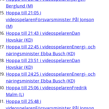
Berglund (M)
Hoppa till
21:05
i
videospelaren
Försvarsminister Pål Jonson
(M)
Hoppa till
21:43
i videospelaren
Dan
Hovskär (KD)
Hoppa till
22:45
i videospelaren
Energi- och
näringsminister Ebba Busch (KD)
Hoppa till
23:51
i videospelaren
Dan
Hovskär (KD)
Hoppa till
24:25
i videospelaren
Energi- och
näringsminister Ebba Busch (KD)
Hoppa till
25:06
i videospelaren
Fredrik
Malm (L)
Hoppa till
25:48
i
videospelaren
Försvarsminister Pål Jonson