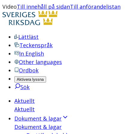
Video
Till innehåll på sidan
Till anförandelistan
Lättläst
Teckenspråk
In English
Other languages
Ordbok
Aktivera lyssna
Sök
Aktuellt
Aktuellt
Dokument & lagar
Dokument & lagar