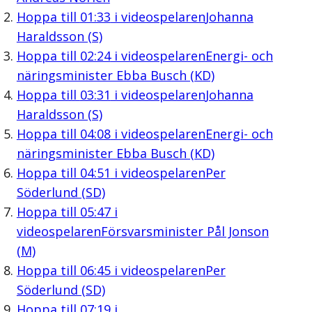
Hoppa till
01:33
i videospelaren
Johanna
Haraldsson (S)
Hoppa till
02:24
i videospelaren
Energi- och
näringsminister Ebba Busch (KD)
Hoppa till
03:31
i videospelaren
Johanna
Haraldsson (S)
Hoppa till
04:08
i videospelaren
Energi- och
näringsminister Ebba Busch (KD)
Hoppa till
04:51
i videospelaren
Per
Söderlund (SD)
Hoppa till
05:47
i
videospelaren
Försvarsminister Pål Jonson
(M)
Hoppa till
06:45
i videospelaren
Per
Söderlund (SD)
Hoppa till
07:19
i