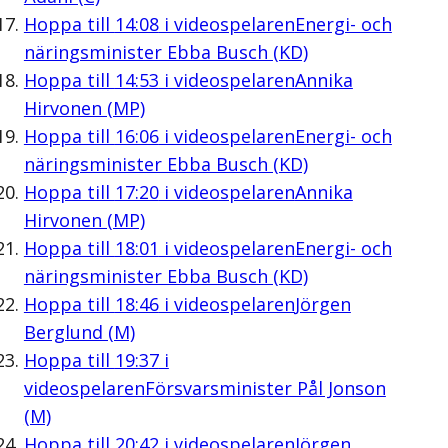
Hoppa till
14:08
i videospelaren
Energi- och
näringsminister Ebba Busch (KD)
Hoppa till
14:53
i videospelaren
Annika
Hirvonen (MP)
Hoppa till
16:06
i videospelaren
Energi- och
näringsminister Ebba Busch (KD)
Hoppa till
17:20
i videospelaren
Annika
Hirvonen (MP)
Hoppa till
18:01
i videospelaren
Energi- och
näringsminister Ebba Busch (KD)
Hoppa till
18:46
i videospelaren
Jörgen
Berglund (M)
Hoppa till
19:37
i
videospelaren
Försvarsminister Pål Jonson
(M)
Hoppa till
20:42
i videospelaren
Jörgen