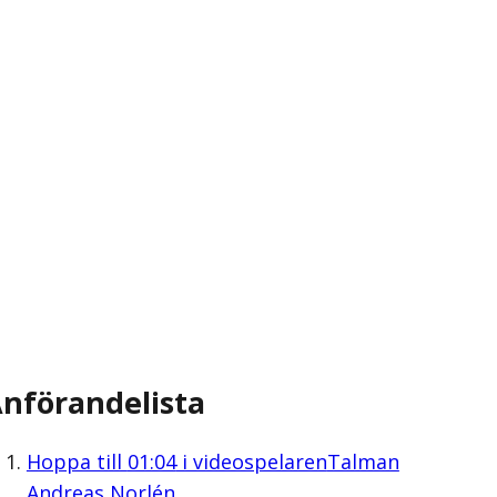
nförandelista
Hoppa till
01:04
i videospelaren
Talman
Andreas Norlén