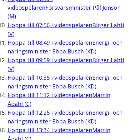
videospelaren
Försvarsminister Pål Jonson
(M)
Hoppa till
07:56
i videospelaren
Birger Lahti
(V)
Hoppa till
08:49
i videospelaren
Energi- och
näringsminister Ebba Busch (KD)
Hoppa till
09:59
i videospelaren
Birger Lahti
(V)
Hoppa till
10:35
i videospelaren
Energi- och
näringsminister Ebba Busch (KD)
Hoppa till
11:12
i videospelaren
Martin
Ådahl (C)
Hoppa till
12:25
i videospelaren
Energi- och
näringsminister Ebba Busch (KD)
Hoppa till
13:34
i videospelaren
Martin
Ådahl (C)