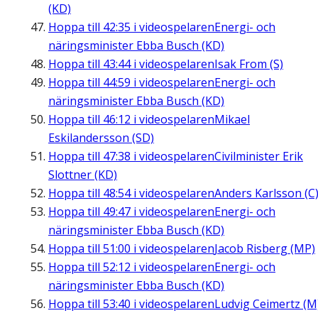
(KD)
Hoppa till
42:35
i videospelaren
Energi- och
näringsminister Ebba Busch (KD)
Hoppa till
43:44
i videospelaren
Isak From (S)
Hoppa till
44:59
i videospelaren
Energi- och
näringsminister Ebba Busch (KD)
Hoppa till
46:12
i videospelaren
Mikael
Eskilandersson (SD)
Hoppa till
47:38
i videospelaren
Civilminister Erik
Slottner (KD)
Hoppa till
48:54
i videospelaren
Anders Karlsson (C
Hoppa till
49:47
i videospelaren
Energi- och
näringsminister Ebba Busch (KD)
Hoppa till
51:00
i videospelaren
Jacob Risberg (MP)
Hoppa till
52:12
i videospelaren
Energi- och
näringsminister Ebba Busch (KD)
Hoppa till
53:40
i videospelaren
Ludvig Ceimertz (M