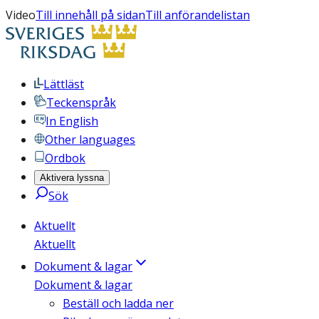
Video
Till innehåll på sidan
Till anförandelistan
Lättläst
Teckenspråk
In English
Other languages
Ordbok
Aktivera lyssna
Sök
Aktuellt
Aktuellt
Dokument & lagar
Dokument & lagar
Beställ och ladda ner