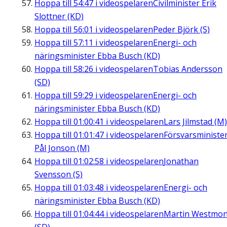
Hoppa till
54:47
i videospelaren
Civilminister Erik
Slottner (KD)
Hoppa till
56:01
i videospelaren
Peder Björk (S)
Hoppa till
57:11
i videospelaren
Energi- och
näringsminister Ebba Busch (KD)
Hoppa till
58:26
i videospelaren
Tobias Andersson
(SD)
Hoppa till
59:29
i videospelaren
Energi- och
näringsminister Ebba Busch (KD)
Hoppa till
01:00:41
i videospelaren
Lars Jilmstad (M)
Hoppa till
01:01:47
i videospelaren
Försvarsministe
Pål Jonson (M)
Hoppa till
01:02:58
i videospelaren
Jonathan
Svensson (S)
Hoppa till
01:03:48
i videospelaren
Energi- och
näringsminister Ebba Busch (KD)
Hoppa till
01:04:44
i videospelaren
Martin Westmon