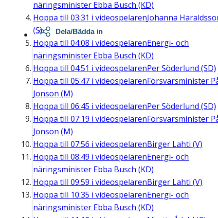
näringsminister Ebba Busch (KD)
Hoppa till
03:31
i videospelaren
Johanna Haraldsso
(S)
Dela/Bädda in
Hoppa till
04:08
i videospelaren
Energi- och
näringsminister Ebba Busch (KD)
Hoppa till
04:51
i videospelaren
Per Söderlund (SD)
Hoppa till
05:47
i videospelaren
Försvarsminister P
Jonson (M)
Hoppa till
06:45
i videospelaren
Per Söderlund (SD)
Hoppa till
07:19
i videospelaren
Försvarsminister P
Jonson (M)
Hoppa till
07:56
i videospelaren
Birger Lahti (V)
Hoppa till
08:49
i videospelaren
Energi- och
näringsminister Ebba Busch (KD)
Hoppa till
09:59
i videospelaren
Birger Lahti (V)
Hoppa till
10:35
i videospelaren
Energi- och
näringsminister Ebba Busch (KD)