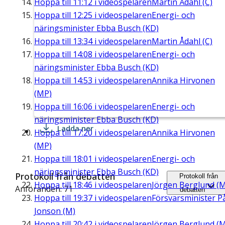
Hoppa till
11:12
i videospelaren
Martin Ådahl (C)
Hoppa till
12:25
i videospelaren
Energi- och
näringsminister Ebba Busch (KD)
Hoppa till
13:34
i videospelaren
Martin Ådahl (C)
Hoppa till
14:08
i videospelaren
Energi- och
näringsminister Ebba Busch (KD)
Hoppa till
14:53
i videospelaren
Annika Hirvonen
(MP)
Hoppa till
16:06
i videospelaren
Energi- och
näringsminister Ebba Busch (KD)
Ladda ner
Hoppa till
17:20
i videospelaren
Annika Hirvonen
(MP)
Hoppa till
18:01
i videospelaren
Energi- och
näringsminister Ebba Busch (KD)
Protokoll från debatten
Protokoll från
Hoppa till
18:46
i videospelaren
Jörgen Berglund (M
Anföranden: 71
debatten
Hoppa till
19:37
i videospelaren
Försvarsminister P
Jonson (M)
Hoppa till
20:42
i videospelaren
Jörgen Berglund (M