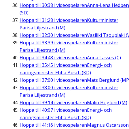
Hoppa till
30:38
i videospelaren
Anna-Lena Hedber
(SD)
Hoppa till
31:28
i videospelaren
Kulturminister
Parisa Liljestrand (M)
Hoppa till
32:30
i videospelaren
Vasiliki Tsouplaki (
Hoppa till
33:39
i videospelaren
Kulturminister
Parisa Liljestrand (M)
Hoppa till
34:48
i videospelaren
Anna Lasses (C)
Hoppa till
35:45
i videospelaren
Energi- och
näringsminister Ebba Busch (KD)
Hoppa till
37:00
i videospelaren
Mats Berglund (MP
Hoppa till
38:00
i videospelaren
Kulturminister
Parisa Liljestrand (M)
Hoppa till
39:14
i videospelaren
Malin Höglund (M)
Hoppa till
40:07
i videospelaren
Energi- och
näringsminister Ebba Busch (KD)
Hoppa till
41:16
i videospelaren
Magnus Oscarsson