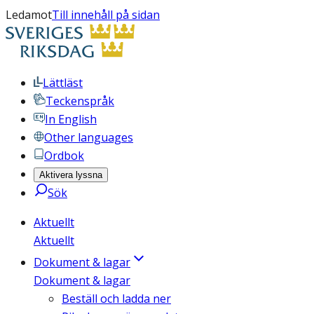
Ledamot
Till innehåll på sidan
Lättläst
Teckenspråk
In English
Other languages
Ordbok
Aktivera lyssna
Sök
Aktuellt
Aktuellt
Dokument & lagar
Dokument & lagar
Beställ och ladda ner