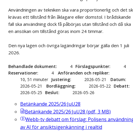
Användningen av tekniken ska vara proportionerlig och det s
krävas ett tillstånd från åklagare eller domstol. I brådskande
fall ska användning dock få påbörjas utan tillstånd och då ska
en ansökan om tillstånd göras inom 24 timmar.
Den nya lagen och övriga lagändringar börjar gälla den 1 juli
2026.
Behandlade dokument
4
Förslagspunkter
4
Reservationer
4
Anföranden och repliker
10, 51 minuter
Justering
2026-05-21
Datum
2026-05-21
Bordläggning
2026-05-22
Debatt
2026-05-25
Beslut
2026-05-26
Betänkande 2025/26:JuU28
Betänkande 2025/26:JuU28
(
pdf
,
3
MB
)
Webb-tv
debatt om förslag: Polisens användnin
av AI för ansiktsigenkänning i realtid