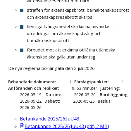
äktenskapsresebrott mot barn
straffen för äktenskapsbrott, barnäktenskapsbrott
och äktenskapsresebrott skärps
hemliga tvångsmedel ska kunna användas i
utredningar om äktenskapstvång och
barnäktenskapsbrott
förbudet mot att erkänna otillåtna utländska
äktenskap ska gälla utan undantag.
De nya reglerna börjar gälla den 2 juli 2026.
Behandlade dokument
1
Förslagspunkter
1
Anföranden och repliker
9, 63 minuter
Justering
2026-05-19
Datum
2026-05-20
Bordläggning
2026-05-22
Debatt
2026-05-25
Beslut
2026-05-26
Betänkande 2025/26:JuU43
Betänkande 2025/26:JuU43
(
pdf
,
2
MB
)