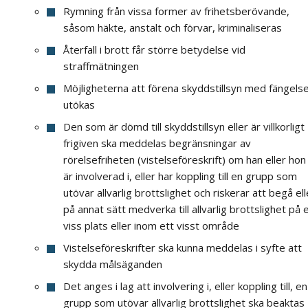
Rymning från vissa former av frihetsberövande,
såsom häkte, anstalt och förvar, kriminaliseras
Återfall i brott får större betydelse vid
straffmätningen
Möjligheterna att förena skyddstillsyn med fängels
utökas
Den som är dömd till skyddstillsyn eller är villkorligt
frigiven ska meddelas begränsningar av
rörelsefriheten (vistelseföreskrift) om han eller hon
är involverad i, eller har koppling till en grupp som
utövar allvarlig brottslighet och riskerar att begå ell
på annat sätt medverka till allvarlig brottslighet på 
viss plats eller inom ett visst område
Vistelseföreskrifter ska kunna meddelas i syfte att
skydda målsäganden
Det anges i lag att involvering i, eller koppling till, en
grupp som utövar allvarlig brottslighet ska beaktas