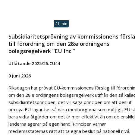
21 min
Subsidiaritetsprövning av kommissionens försl
till förordning om den 28:e ordningens
bolagsregelverk ”EU Inc.”
Utlåtande 2025/26:CU44
9 juni 2026
Riksdagen har prövat EU-kommissionens förslag till förordni
om den 28:e ordningens bolagsregelverk utifrån den så kalla
subsidiaritetsprincipen, det vill säga principen om att beslut
om nya EU-lagar tas så nära medborgarna som möjligt. EU s
bara vidta åtgärder om det är mer effektivt än om de enskild
länderna agerar på egen hand. Principen värnar
medlemsstaternas rätt att ta egna beslut på nationell nivå.