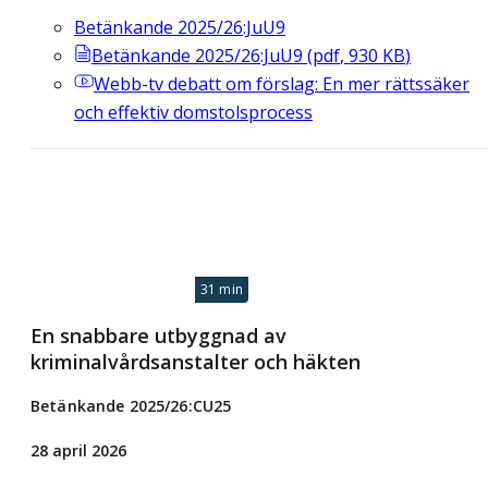
Betänkande 2025/26:JuU9
Betänkande 2025/26:JuU9
(
pdf
,
930
KB
)
Webb-tv
debatt om förslag: En mer rättssäker
och effektiv domstolsprocess
31 min
En snabbare utbyggnad av
kriminalvårdsanstalter och häkten
Betänkande 2025/26:CU25
28 april 2026