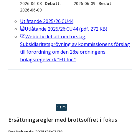
2026-06-08
Debatt
2026-06-09
Beslut
2026-06-09
Utlåtande 2025/26:CU44
Utlåtande 2025/26:CU44
(
pdf
,
272
KB
)
Webb-tv
debatt om förslag:
Subsidiaritetsprövning av kommissionens förslag
till förordning om den 28:e ordningens
bolagsregelverk ”EU Inc.”
1 tim
Ersättningsregler med brottsoffret i fokus
Betänkande 2025/26:CU38