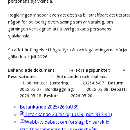
personens självkänsla.
Regleringen innebär även att det ska bli straffbart att utsätt
någon för otillbörlig övervakning som är varaktig, om
gärningen varit ägnad att allvarligt skada personens
självkänsla.
Straffet är fängelse i högst fyra år och lagändringarna börjar
gälla den 1 juli 2026.
Behandlade dokument
14
Förslagspunkter
4
Reservationer
4
Anföranden och repliker
11, 68 minuter
Justering
2026-05-07
Datum
2026-05-07
Bordläggning
2026-05-08
Debatt
2026-05-18
Beslut
2026-05-20
Betänkande 2025/26:JuU39
Betänkande 2025/26:JuU39
(
pdf
,
817
KB
)
Webb-tv
debatt om förslag: En särskild
straffbestämmelse för psykiskt våld