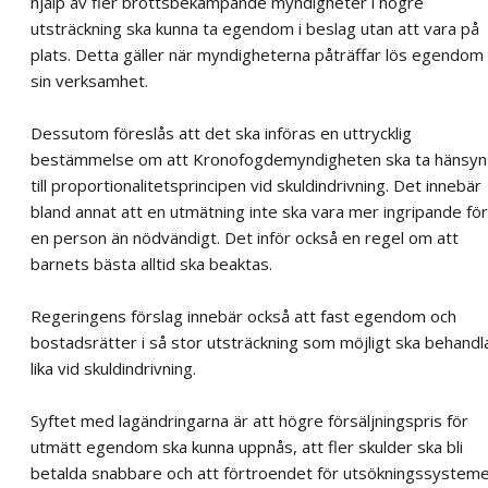
hjälp av fler brottsbekämpande myndigheter i högre
utsträckning ska kunna ta egendom i beslag utan att vara på
plats. Detta gäller när myndigheterna påträffar lös egendom 
sin verksamhet.
Dessutom föreslås att det ska införas en uttrycklig
bestämmelse om att Kronofogdemyndigheten ska ta hänsyn
till proportionalitetsprincipen vid skuldindrivning. Det innebär
bland annat att en utmätning inte ska vara mer ingripande för
en person än nödvändigt. Det inför också en regel om att
barnets bästa alltid ska beaktas.
Regeringens förslag innebär också att fast egendom och
bostadsrätter i så stor utsträckning som möjligt ska behandl
lika vid skuldindrivning.
Syftet med lagändringarna är att högre försäljningspris för
utmätt egendom ska kunna uppnås, att fler skulder ska bli
betalda snabbare och att förtroendet för utsökningssystem