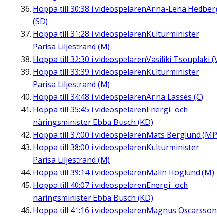
Hoppa till
30:38
i videospelaren
Anna-Lena Hedber
(SD)
Hoppa till
31:28
i videospelaren
Kulturminister
Parisa Liljestrand (M)
Hoppa till
32:30
i videospelaren
Vasiliki Tsouplaki (
Hoppa till
33:39
i videospelaren
Kulturminister
Parisa Liljestrand (M)
Hoppa till
34:48
i videospelaren
Anna Lasses (C)
Hoppa till
35:45
i videospelaren
Energi- och
näringsminister Ebba Busch (KD)
Hoppa till
37:00
i videospelaren
Mats Berglund (MP
Hoppa till
38:00
i videospelaren
Kulturminister
Parisa Liljestrand (M)
Hoppa till
39:14
i videospelaren
Malin Höglund (M)
Hoppa till
40:07
i videospelaren
Energi- och
näringsminister Ebba Busch (KD)
Hoppa till
41:16
i videospelaren
Magnus Oscarsson