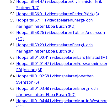
Hoppa till
54:47
i videospelaren
Civilminister Erik
Slottner (KD)
Hoppa till
56:01
i videospelaren
Peder Björk (S)
Hoppa till
57:11
i videospelaren
Energi- och
näringsminister Ebba Busch (KD)
Hoppa till
58:26
i videospelaren
Tobias Andersson
(SD)
Hoppa till
59:29
i videospelaren
Energi- och
näringsminister Ebba Busch (KD)
Hoppa till
01:00:41
i videospelaren
Lars Jilmstad (M)
Hoppa till
01:01:47
i videospelaren
Försvarsministe
Pål Jonson (M)
Hoppa till
01:02:58
i videospelaren
Jonathan
Svensson (S)
Hoppa till
01:03:48
i videospelaren
Energi- och
näringsminister Ebba Busch (KD)
Hoppa till
01:04:44
i videospelaren
Martin Westmon