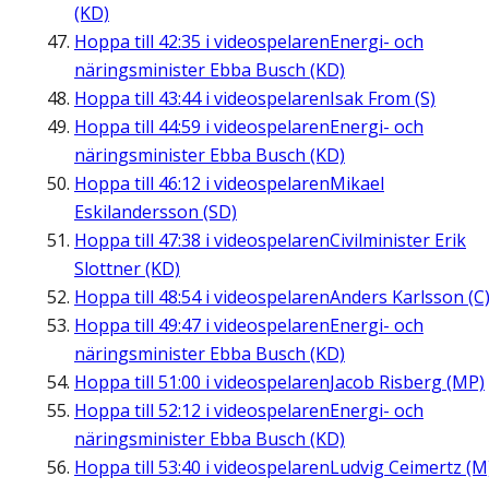
(KD)
Hoppa till
42:35
i videospelaren
Energi- och
näringsminister Ebba Busch (KD)
Hoppa till
43:44
i videospelaren
Isak From (S)
Hoppa till
44:59
i videospelaren
Energi- och
näringsminister Ebba Busch (KD)
Hoppa till
46:12
i videospelaren
Mikael
Eskilandersson (SD)
Hoppa till
47:38
i videospelaren
Civilminister Erik
Slottner (KD)
Hoppa till
48:54
i videospelaren
Anders Karlsson (C
Hoppa till
49:47
i videospelaren
Energi- och
näringsminister Ebba Busch (KD)
Hoppa till
51:00
i videospelaren
Jacob Risberg (MP)
Hoppa till
52:12
i videospelaren
Energi- och
näringsminister Ebba Busch (KD)
Hoppa till
53:40
i videospelaren
Ludvig Ceimertz (M