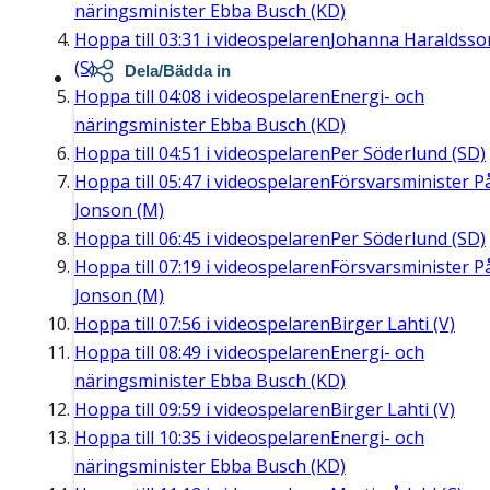
näringsminister Ebba Busch (KD)
Hoppa till
03:31
i videospelaren
Johanna Haraldsso
(S)
Dela/Bädda in
Hoppa till
04:08
i videospelaren
Energi- och
näringsminister Ebba Busch (KD)
Hoppa till
04:51
i videospelaren
Per Söderlund (SD)
Hoppa till
05:47
i videospelaren
Försvarsminister P
Jonson (M)
Hoppa till
06:45
i videospelaren
Per Söderlund (SD)
Hoppa till
07:19
i videospelaren
Försvarsminister P
Jonson (M)
Hoppa till
07:56
i videospelaren
Birger Lahti (V)
Hoppa till
08:49
i videospelaren
Energi- och
näringsminister Ebba Busch (KD)
Hoppa till
09:59
i videospelaren
Birger Lahti (V)
Hoppa till
10:35
i videospelaren
Energi- och
näringsminister Ebba Busch (KD)