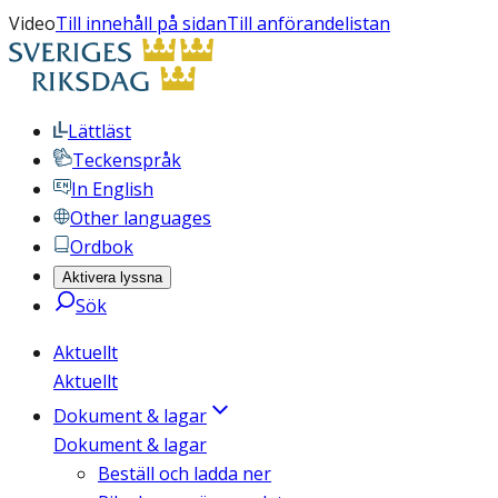
Video
Till innehåll på sidan
Till anförandelistan
Lättläst
Teckenspråk
In English
Other languages
Ordbok
Aktivera lyssna
Sök
Aktuellt
Aktuellt
Dokument & lagar
Dokument & lagar
Beställ och ladda ner