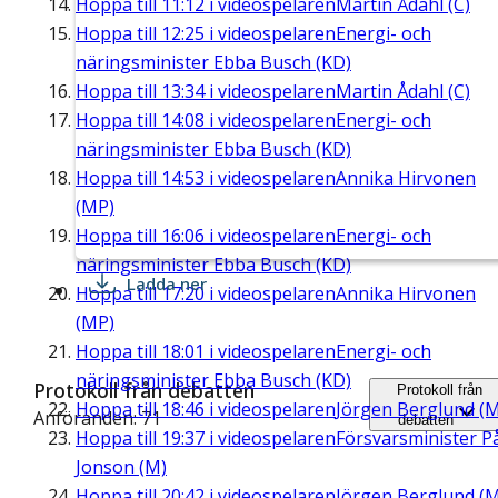
Hoppa till
11:12
i videospelaren
Martin Ådahl (C)
Hoppa till
12:25
i videospelaren
Energi- och
näringsminister Ebba Busch (KD)
Hoppa till
13:34
i videospelaren
Martin Ådahl (C)
Hoppa till
14:08
i videospelaren
Energi- och
näringsminister Ebba Busch (KD)
Hoppa till
14:53
i videospelaren
Annika Hirvonen
(MP)
Hoppa till
16:06
i videospelaren
Energi- och
näringsminister Ebba Busch (KD)
Ladda ner
Hoppa till
17:20
i videospelaren
Annika Hirvonen
(MP)
Hoppa till
18:01
i videospelaren
Energi- och
näringsminister Ebba Busch (KD)
Protokoll från debatten
Protokoll från
Hoppa till
18:46
i videospelaren
Jörgen Berglund (M
Anföranden: 71
debatten
Hoppa till
19:37
i videospelaren
Försvarsminister P
Jonson (M)
Hoppa till
20:42
i videospelaren
Jörgen Berglund (M