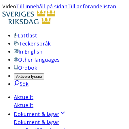
Video
Till innehåll på sidan
Till anförandelistan
Lättläst
Teckenspråk
In English
Other languages
Ordbok
Aktivera lyssna
Sök
Aktuellt
Aktuellt
Dokument & lagar
Dokument & lagar