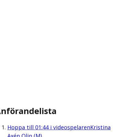
nförandelista
Hoppa till
01:44
i videospelaren
Kristina
Axén Olin (M)