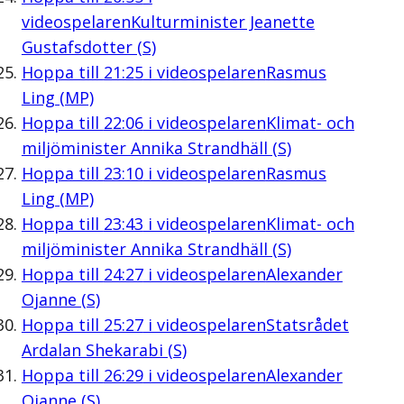
videospelaren
Kulturminister Jeanette
Gustafsdotter (S)
Hoppa till
21:25
i videospelaren
Rasmus
Ling (MP)
Hoppa till
22:06
i videospelaren
Klimat- och
miljöminister Annika Strandhäll (S)
Hoppa till
23:10
i videospelaren
Rasmus
Ling (MP)
Hoppa till
23:43
i videospelaren
Klimat- och
miljöminister Annika Strandhäll (S)
Hoppa till
24:27
i videospelaren
Alexander
Ojanne (S)
Hoppa till
25:27
i videospelaren
Statsrådet
Ardalan Shekarabi (S)
Hoppa till
26:29
i videospelaren
Alexander
Ojanne (S)