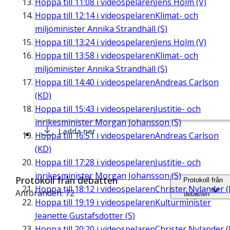
Hoppa till
11:08
i videospelaren
Jens Holm (V)
Hoppa till
12:14
i videospelaren
Klimat- och
miljöminister Annika Strandhäll (S)
Hoppa till
13:24
i videospelaren
Jens Holm (V)
Hoppa till
13:58
i videospelaren
Klimat- och
miljöminister Annika Strandhäll (S)
Hoppa till
14:40
i videospelaren
Andreas Carlson
(KD)
Hoppa till
15:43
i videospelaren
Justitie- och
inrikesminister Morgan Johansson (S)
Ladda ner
Hoppa till
16:51
i videospelaren
Andreas Carlson
(KD)
Hoppa till
17:28
i videospelaren
Justitie- och
inrikesminister Morgan Johansson (S)
Protokoll från debatten
Protokoll från
Hoppa till
18:12
i videospelaren
Christer Nylander (
Anföranden: 72
debatten
Hoppa till
19:19
i videospelaren
Kulturminister
Jeanette Gustafsdotter (S)
Hoppa till
20:20
i videospelaren
Christer Nylander (