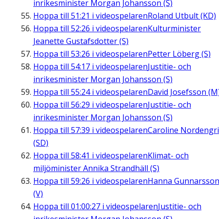
inrikesminister Morgan Johansson (S)
Hoppa till
51:21
i videospelaren
Roland Utbult (KD)
Hoppa till
52:26
i videospelaren
Kulturminister
Jeanette Gustafsdotter (S)
Hoppa till
53:26
i videospelaren
Petter Löberg (S)
Hoppa till
54:17
i videospelaren
Justitie- och
inrikesminister Morgan Johansson (S)
Hoppa till
55:24
i videospelaren
David Josefsson (M
Hoppa till
56:29
i videospelaren
Justitie- och
inrikesminister Morgan Johansson (S)
Hoppa till
57:39
i videospelaren
Caroline Nordengr
(SD)
Hoppa till
58:41
i videospelaren
Klimat- och
miljöminister Annika Strandhäll (S)
Hoppa till
59:26
i videospelaren
Hanna Gunnarsso
(V)
Hoppa till
01:00:27
i videospelaren
Justitie- och