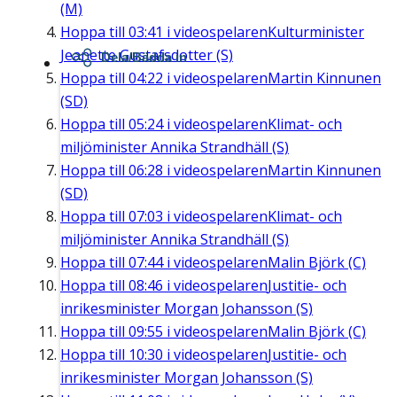
(M)
Hoppa till
03:41
i videospelaren
Kulturminister
Jeanette Gustafsdotter (S)
Dela/Bädda in
Hoppa till
04:22
i videospelaren
Martin Kinnunen
(SD)
Hoppa till
05:24
i videospelaren
Klimat- och
miljöminister Annika Strandhäll (S)
Hoppa till
06:28
i videospelaren
Martin Kinnunen
(SD)
Hoppa till
07:03
i videospelaren
Klimat- och
miljöminister Annika Strandhäll (S)
Hoppa till
07:44
i videospelaren
Malin Björk (C)
Hoppa till
08:46
i videospelaren
Justitie- och
inrikesminister Morgan Johansson (S)
Hoppa till
09:55
i videospelaren
Malin Björk (C)
Hoppa till
10:30
i videospelaren
Justitie- och
inrikesminister Morgan Johansson (S)