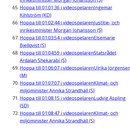
inrikesminister Morgan Johansson (S)
Hoppa till
01:01:36
i videospelaren
Ingemar
Kihlström (KD)
Hoppa till
01:02:44
i videospelaren
Justitie- och
inrikesminister Morgan Johansson (S)
Hoppa till
01:03:54
i videospelaren
Elsemarie
Bjellqvist (S)
Hoppa till
01:04:59
i videospelaren
Statsrådet
Ardalan Shekarabi (S)
Hoppa till
01:06:07
i videospelaren
Ulrika Jörgense
(M)
Hoppa till
01:07:07
i videospelaren
Klimat- och
miljöminister Annika Strandhäll (S)
Hoppa till
01:08:15
i videospelaren
Ludvig Aspling
(SD)
Hoppa till
01:08:47
i videospelaren
Klimat- och
miljöminister Annika Strandhäll (S)