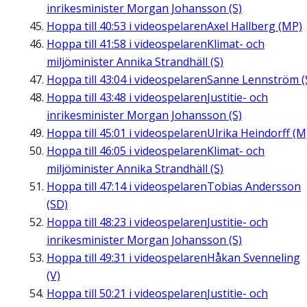
inrikesminister Morgan Johansson (S)
Hoppa till
40:53
i videospelaren
Axel Hallberg (MP)
Hoppa till
41:58
i videospelaren
Klimat- och
miljöminister Annika Strandhäll (S)
Hoppa till
43:04
i videospelaren
Sanne Lennström (
Hoppa till
43:48
i videospelaren
Justitie- och
inrikesminister Morgan Johansson (S)
Hoppa till
45:01
i videospelaren
Ulrika Heindorff (M
Hoppa till
46:05
i videospelaren
Klimat- och
miljöminister Annika Strandhäll (S)
Hoppa till
47:14
i videospelaren
Tobias Andersson
(SD)
Hoppa till
48:23
i videospelaren
Justitie- och
inrikesminister Morgan Johansson (S)
Hoppa till
49:31
i videospelaren
Håkan Svenneling
(V)
Hoppa till
50:21
i videospelaren
Justitie- och