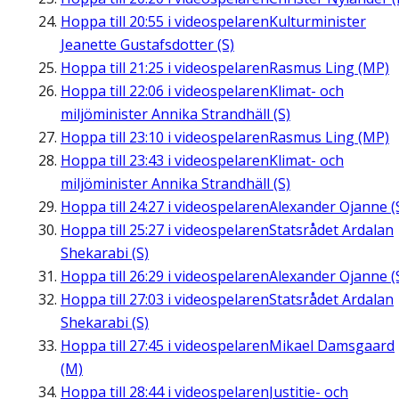
Hoppa till
20:55
i videospelaren
Kulturminister
Jeanette Gustafsdotter (S)
Hoppa till
21:25
i videospelaren
Rasmus Ling (MP)
Hoppa till
22:06
i videospelaren
Klimat- och
miljöminister Annika Strandhäll (S)
Hoppa till
23:10
i videospelaren
Rasmus Ling (MP)
Hoppa till
23:43
i videospelaren
Klimat- och
miljöminister Annika Strandhäll (S)
Hoppa till
24:27
i videospelaren
Alexander Ojanne (
Hoppa till
25:27
i videospelaren
Statsrådet Ardalan
Shekarabi (S)
Hoppa till
26:29
i videospelaren
Alexander Ojanne (
Hoppa till
27:03
i videospelaren
Statsrådet Ardalan
Shekarabi (S)
Hoppa till
27:45
i videospelaren
Mikael Damsgaard
(M)
Hoppa till
28:44
i videospelaren
Justitie- och