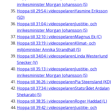
inrikesminister Morgan Johansson (S)
Hoppa till
29:54
i videospelaren
Yasmine Eriksson
(SD)
Hoppa till
31:04
i videospelaren
Justitie- och
inrikesminister Morgan Johansson (S)
Hoppa till
32:10
i videospelaren
Magnus Ek (C)
Hoppa till
33:19
i videospelaren
Klimat- och
miljöminister Annika Strandhäll (S)
Hoppa till
34:04
i videospelaren
Linda Westerlund
Snecker (V)
Hoppa till
35:13
i videospelaren
Justitie- och
inrikesminister Morgan Johansson (S)
Hoppa till
36:26
i videospelaren
Pia Steensland (KD)
Hoppa till
37:34
i videospelaren
Statsrådet Ardalan
Shekarabi (S)
Hoppa till
38:35
i videospelaren
Roger Haddad (L)
Hoppa till
39:42
i videospelaren
Justitie- och