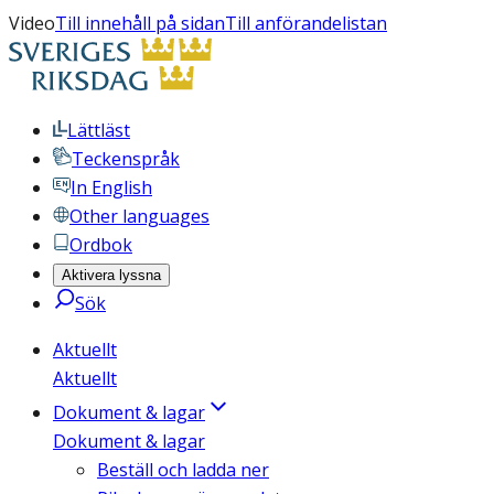
Video
Till innehåll på sidan
Till anförandelistan
Lättläst
Teckenspråk
In English
Other languages
Ordbok
Aktivera lyssna
Sök
Aktuellt
Aktuellt
Dokument & lagar
Dokument & lagar
Beställ och ladda ner