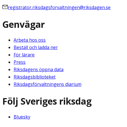
registrator.riksdagsforvaltningen@riksdagen.se
Genvägar
Arbeta hos oss
Beställ och ladda ner
För lärare
Press
Riksdagens öppna data
Riksdagsbiblioteket
Riksdagsförvaltningens diarium
Följ Sveriges riksdag
Bluesky