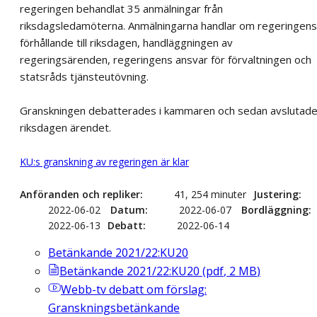
regeringen behandlat 35 anmälningar från
riksdagsledamöterna. Anmälningarna handlar om regeringens
förhållande till riksdagen, handläggningen av
regeringsärenden, regeringens ansvar för förvaltningen och
statsråds tjänsteutövning.
Granskningen debatterades i kammaren och sedan avslutad
riksdagen ärendet.
KU:s granskning av regeringen är klar
Anföranden och repliker
41, 254 minuter
Justering
2022-06-02
Datum
2022-06-07
Bordläggning
2022-06-13
Debatt
2022-06-14
Betänkande 2021/22:KU20
Betänkande 2021/22:KU20
(
pdf
,
2
MB
)
Webb-tv
debatt om förslag:
Granskningsbetänkande