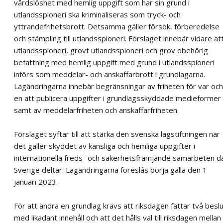
vårdslöshet med hemlig uppgift som har sin grund i
utlandsspioneri ska kriminaliseras som tryck- och
yttrandefrihetsbrott. Detsamma gäller försök, förberedelse
och stämpling till utlandsspioneri. Förslaget innebär vidare at
utlandsspioneri, grovt utlandsspioneri och grov obehörig
befattning med hemlig uppgift med grund i utlandsspioneri
införs som meddelar- och anskaffarbrott i grundlagarna.
Lagändringarna innebär begränsningar av friheten för var och
en att publicera uppgifter i grundlagsskyddade medieformer
samt av meddelarfriheten och anskaffarfriheten.
Förslaget syftar till att stärka den svenska lagstiftningen när
det gäller skyddet av känsliga och hemliga uppgifter i
internationella freds- och säkerhetsfrämjande samarbeten d
Sverige deltar. Lagändringarna föreslås börja gälla den 1
januari 2023.
För att ändra en grundlag krävs att riksdagen fattar två besl
med likadant innehåll och att det hålls val till riksdagen mellan