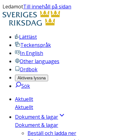
Ledamot
Till innehåll på sidan
Lättläst
Teckenspråk
In English
Other languages
Ordbok
Aktivera lyssna
Sök
Aktuellt
Aktuellt
Dokument & lagar
Dokument & lagar
Beställ och ladda ner