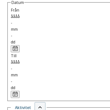
Datum
Från
åååå
-
mm
-
dd
Till
åååå
-
mm
-
dd
Aktivitet