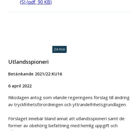
(S)
(
pdf
,
90
KB
)
24 min
Utlandsspioneri
Betänkande 2021/22:KU16
6 april 2022
Riksdagen antog som vilande regeringens förslag till ändring
av tryckfrihetsförordningen och yttrandefrihetsgrundlagen.
Förslaget innebär bland annat att utlandsspioneri samt de
former av obehörig befattning med hemlig uppgift och