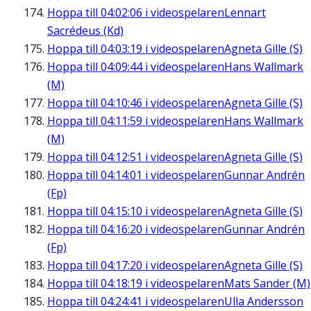
Hoppa till
04:02:06
i videospelaren
Lennart
Sacrédeus (Kd)
Hoppa till
04:03:19
i videospelaren
Agneta Gille (S)
Hoppa till
04:09:44
i videospelaren
Hans Wallmark
(M)
Hoppa till
04:10:46
i videospelaren
Agneta Gille (S)
Hoppa till
04:11:59
i videospelaren
Hans Wallmark
(M)
Hoppa till
04:12:51
i videospelaren
Agneta Gille (S)
Hoppa till
04:14:01
i videospelaren
Gunnar Andrén
(Fp)
Hoppa till
04:15:10
i videospelaren
Agneta Gille (S)
Hoppa till
04:16:20
i videospelaren
Gunnar Andrén
(Fp)
Hoppa till
04:17:20
i videospelaren
Agneta Gille (S)
Hoppa till
04:18:19
i videospelaren
Mats Sander (M)
Hoppa till
04:24:41
i videospelaren
Ulla Andersson