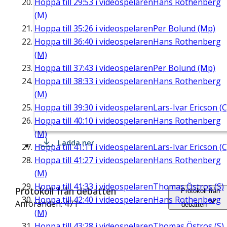
Hoppa till
29:53
i videospelaren
Hans Rothenberg
(M)
Hoppa till
35:26
i videospelaren
Per Bolund (Mp)
Hoppa till
36:40
i videospelaren
Hans Rothenberg
(M)
Hoppa till
37:43
i videospelaren
Per Bolund (Mp)
Hoppa till
38:33
i videospelaren
Hans Rothenberg
(M)
Hoppa till
39:30
i videospelaren
Lars-Ivar Ericson (C
Hoppa till
40:10
i videospelaren
Hans Rothenberg
(M)
Ladda ner
Hoppa till
41:11
i videospelaren
Lars-Ivar Ericson (C
Hoppa till
41:27
i videospelaren
Hans Rothenberg
(M)
Hoppa till
41:33
i videospelaren
Thomas Östros (S)
Protokoll från debatten
Protokoll från
Hoppa till
42:40
i videospelaren
Hans Rothenberg
Anföranden: 471
debatten
(M)
Hoppa till
43:28
i videospelaren
Thomas Östros (S)