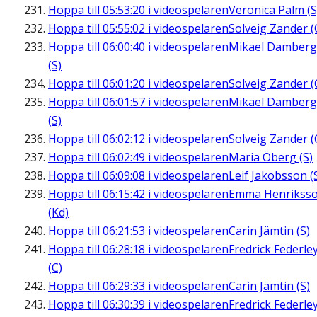
Hoppa till
05:53:20
i videospelaren
Veronica Palm (S
Hoppa till
05:55:02
i videospelaren
Solveig Zander (
Hoppa till
06:00:40
i videospelaren
Mikael Damberg
(S)
Hoppa till
06:01:20
i videospelaren
Solveig Zander (
Hoppa till
06:01:57
i videospelaren
Mikael Damberg
(S)
Hoppa till
06:02:12
i videospelaren
Solveig Zander (
Hoppa till
06:02:49
i videospelaren
Maria Öberg (S)
Hoppa till
06:09:08
i videospelaren
Leif Jakobsson (
Hoppa till
06:15:42
i videospelaren
Emma Henrikss
(Kd)
Hoppa till
06:21:53
i videospelaren
Carin Jämtin (S)
Hoppa till
06:28:18
i videospelaren
Fredrick Federle
(C)
Hoppa till
06:29:33
i videospelaren
Carin Jämtin (S)
Hoppa till
06:30:39
i videospelaren
Fredrick Federle