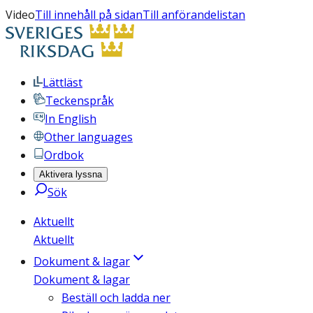
Video
Till innehåll på sidan
Till anförandelistan
Lättläst
Teckenspråk
In English
Other languages
Ordbok
Aktivera lyssna
Sök
Aktuellt
Aktuellt
Dokument & lagar
Dokument & lagar
Beställ och ladda ner