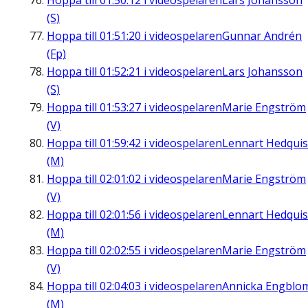
Hoppa till
01:50:12
i videospelaren
Lars Johansson
(S)
Hoppa till
01:51:20
i videospelaren
Gunnar Andrén
(Fp)
Hoppa till
01:52:21
i videospelaren
Lars Johansson
(S)
Hoppa till
01:53:27
i videospelaren
Marie Engström
(V)
Hoppa till
01:59:42
i videospelaren
Lennart Hedquis
(M)
Hoppa till
02:01:02
i videospelaren
Marie Engström
(V)
Hoppa till
02:01:56
i videospelaren
Lennart Hedquis
(M)
Hoppa till
02:02:55
i videospelaren
Marie Engström
(V)
Hoppa till
02:04:03
i videospelaren
Annicka Engblo
(M)