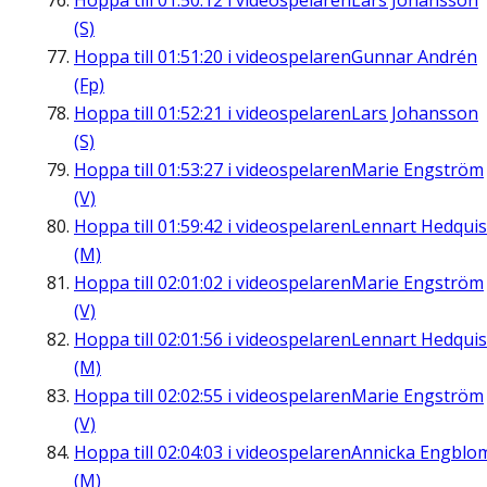
Hoppa till
01:50:12
i videospelaren
Lars Johansson
(S)
Hoppa till
01:51:20
i videospelaren
Gunnar Andrén
(Fp)
Hoppa till
01:52:21
i videospelaren
Lars Johansson
(S)
Hoppa till
01:53:27
i videospelaren
Marie Engström
(V)
Hoppa till
01:59:42
i videospelaren
Lennart Hedquis
(M)
Hoppa till
02:01:02
i videospelaren
Marie Engström
(V)
Hoppa till
02:01:56
i videospelaren
Lennart Hedquis
(M)
Hoppa till
02:02:55
i videospelaren
Marie Engström
(V)
Hoppa till
02:04:03
i videospelaren
Annicka Engblo
(M)