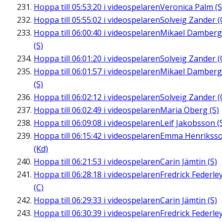
Hoppa till
05:53:20
i videospelaren
Veronica Palm (S
Hoppa till
05:55:02
i videospelaren
Solveig Zander (
Hoppa till
06:00:40
i videospelaren
Mikael Damberg
(S)
Hoppa till
06:01:20
i videospelaren
Solveig Zander (
Hoppa till
06:01:57
i videospelaren
Mikael Damberg
(S)
Hoppa till
06:02:12
i videospelaren
Solveig Zander (
Hoppa till
06:02:49
i videospelaren
Maria Öberg (S)
Hoppa till
06:09:08
i videospelaren
Leif Jakobsson (
Hoppa till
06:15:42
i videospelaren
Emma Henrikss
(Kd)
Hoppa till
06:21:53
i videospelaren
Carin Jämtin (S)
Hoppa till
06:28:18
i videospelaren
Fredrick Federle
(C)
Hoppa till
06:29:33
i videospelaren
Carin Jämtin (S)
Hoppa till
06:30:39
i videospelaren
Fredrick Federle