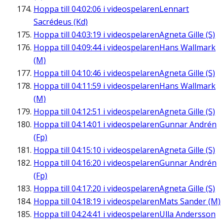
Hoppa till
04:02:06
i videospelaren
Lennart
Sacrédeus (Kd)
Hoppa till
04:03:19
i videospelaren
Agneta Gille (S)
Hoppa till
04:09:44
i videospelaren
Hans Wallmark
(M)
Hoppa till
04:10:46
i videospelaren
Agneta Gille (S)
Hoppa till
04:11:59
i videospelaren
Hans Wallmark
(M)
Hoppa till
04:12:51
i videospelaren
Agneta Gille (S)
Hoppa till
04:14:01
i videospelaren
Gunnar Andrén
(Fp)
Hoppa till
04:15:10
i videospelaren
Agneta Gille (S)
Hoppa till
04:16:20
i videospelaren
Gunnar Andrén
(Fp)
Hoppa till
04:17:20
i videospelaren
Agneta Gille (S)
Hoppa till
04:18:19
i videospelaren
Mats Sander (M)
Hoppa till
04:24:41
i videospelaren
Ulla Andersson