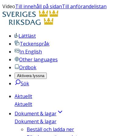
Video
Till innehåll på sidan
Till anförandelistan
Lättläst
Teckenspråk
In English
Other languages
Ordbok
Aktivera lyssna
Sök
Aktuellt
Aktuellt
Dokument & lagar
Dokument & lagar
Beställ och ladda ner