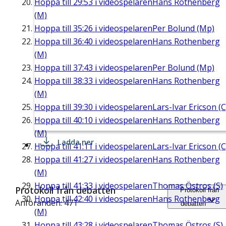
Hoppa till
29:53
i videospelaren
Hans Rothenberg
(M)
Hoppa till
35:26
i videospelaren
Per Bolund (Mp)
Hoppa till
36:40
i videospelaren
Hans Rothenberg
(M)
Hoppa till
37:43
i videospelaren
Per Bolund (Mp)
Hoppa till
38:33
i videospelaren
Hans Rothenberg
(M)
Hoppa till
39:30
i videospelaren
Lars-Ivar Ericson (C
Hoppa till
40:10
i videospelaren
Hans Rothenberg
(M)
Ladda ner
Hoppa till
41:11
i videospelaren
Lars-Ivar Ericson (C
Hoppa till
41:27
i videospelaren
Hans Rothenberg
(M)
Hoppa till
41:33
i videospelaren
Thomas Östros (S)
Protokoll från debatten
Protokoll från
Hoppa till
42:40
i videospelaren
Hans Rothenberg
Anföranden: 471
debatten
(M)
Hoppa till
43:28
i videospelaren
Thomas Östros (S)