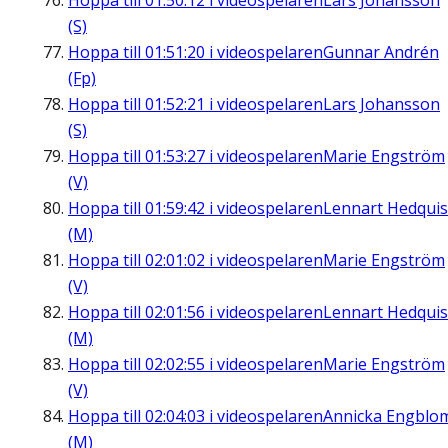
Hoppa till
01:50:12
i videospelaren
Lars Johansson
(S)
Hoppa till
01:51:20
i videospelaren
Gunnar Andrén
(Fp)
Hoppa till
01:52:21
i videospelaren
Lars Johansson
(S)
Hoppa till
01:53:27
i videospelaren
Marie Engström
(V)
Hoppa till
01:59:42
i videospelaren
Lennart Hedquis
(M)
Hoppa till
02:01:02
i videospelaren
Marie Engström
(V)
Hoppa till
02:01:56
i videospelaren
Lennart Hedquis
(M)
Hoppa till
02:02:55
i videospelaren
Marie Engström
(V)
Hoppa till
02:04:03
i videospelaren
Annicka Engblo
(M)