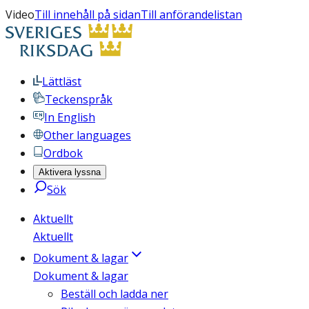
Video
Till innehåll på sidan
Till anförandelistan
Lättläst
Teckenspråk
In English
Other languages
Ordbok
Aktivera lyssna
Sök
Aktuellt
Aktuellt
Dokument & lagar
Dokument & lagar
Beställ och ladda ner