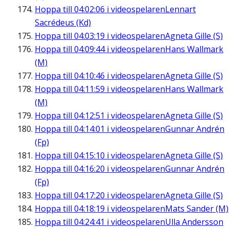
Hoppa till
04:02:06
i videospelaren
Lennart
Sacrédeus (Kd)
Hoppa till
04:03:19
i videospelaren
Agneta Gille (S)
Hoppa till
04:09:44
i videospelaren
Hans Wallmark
(M)
Hoppa till
04:10:46
i videospelaren
Agneta Gille (S)
Hoppa till
04:11:59
i videospelaren
Hans Wallmark
(M)
Hoppa till
04:12:51
i videospelaren
Agneta Gille (S)
Hoppa till
04:14:01
i videospelaren
Gunnar Andrén
(Fp)
Hoppa till
04:15:10
i videospelaren
Agneta Gille (S)
Hoppa till
04:16:20
i videospelaren
Gunnar Andrén
(Fp)
Hoppa till
04:17:20
i videospelaren
Agneta Gille (S)
Hoppa till
04:18:19
i videospelaren
Mats Sander (M)
Hoppa till
04:24:41
i videospelaren
Ulla Andersson