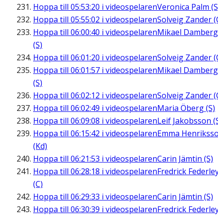
Hoppa till
05:53:20
i videospelaren
Veronica Palm (S
Hoppa till
05:55:02
i videospelaren
Solveig Zander (
Hoppa till
06:00:40
i videospelaren
Mikael Damberg
(S)
Hoppa till
06:01:20
i videospelaren
Solveig Zander (
Hoppa till
06:01:57
i videospelaren
Mikael Damberg
(S)
Hoppa till
06:02:12
i videospelaren
Solveig Zander (
Hoppa till
06:02:49
i videospelaren
Maria Öberg (S)
Hoppa till
06:09:08
i videospelaren
Leif Jakobsson (
Hoppa till
06:15:42
i videospelaren
Emma Henrikss
(Kd)
Hoppa till
06:21:53
i videospelaren
Carin Jämtin (S)
Hoppa till
06:28:18
i videospelaren
Fredrick Federle
(C)
Hoppa till
06:29:33
i videospelaren
Carin Jämtin (S)
Hoppa till
06:30:39
i videospelaren
Fredrick Federle