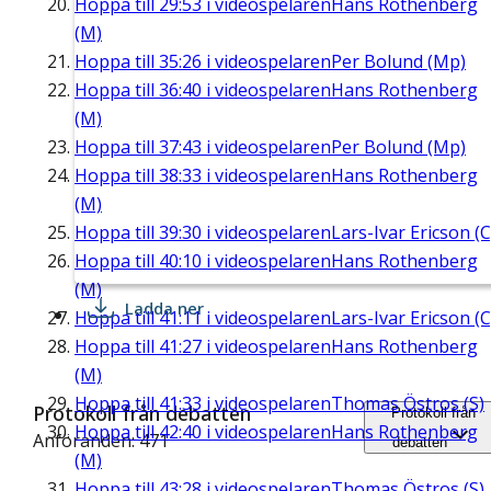
Hoppa till
29:53
i videospelaren
Hans Rothenberg
(M)
Hoppa till
35:26
i videospelaren
Per Bolund (Mp)
Hoppa till
36:40
i videospelaren
Hans Rothenberg
(M)
Hoppa till
37:43
i videospelaren
Per Bolund (Mp)
Hoppa till
38:33
i videospelaren
Hans Rothenberg
(M)
Hoppa till
39:30
i videospelaren
Lars-Ivar Ericson (C
Hoppa till
40:10
i videospelaren
Hans Rothenberg
(M)
Ladda ner
Hoppa till
41:11
i videospelaren
Lars-Ivar Ericson (C
Hoppa till
41:27
i videospelaren
Hans Rothenberg
(M)
Hoppa till
41:33
i videospelaren
Thomas Östros (S)
Protokoll från debatten
Protokoll från
Hoppa till
42:40
i videospelaren
Hans Rothenberg
Anföranden: 471
debatten
(M)
Hoppa till
43:28
i videospelaren
Thomas Östros (S)