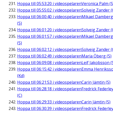
Hoppa till
05:53:20
i videospelaren
Veronica Palm (S
Hoppa till
05:55:02
i videospelaren
Solveig Zander (
Hoppa till
06:00:40
i videospelaren
Mikael Damberg
(S)
Hoppa till
06:01:20
i videospelaren
Solveig Zander (
Hoppa till
06:01:57
i videospelaren
Mikael Damberg
(S)
Hoppa till
06:02:12
i videospelaren
Solveig Zander (
Hoppa till
06:02:49
i videospelaren
Maria Öberg (S)
Hoppa till
06:09:08
i videospelaren
Leif Jakobsson (
Hoppa till
06:15:42
i videospelaren
Emma Henrikss
(Kd)
Hoppa till
06:21:53
i videospelaren
Carin Jämtin (S)
Hoppa till
06:28:18
i videospelaren
Fredrick Federle
(C)
Hoppa till
06:29:33
i videospelaren
Carin Jämtin (S)
Hoppa till
06:30:39
i videospelaren
Fredrick Federle