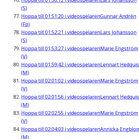
Hoppa till
01:50:12
i videospelaren
Lars Johansson
(S)
Hoppa till
01:51:20
i videospelaren
Gunnar Andrén
(Fp)
Hoppa till
01:52:21
i videospelaren
Lars Johansson
(S)
Hoppa till
01:53:27
i videospelaren
Marie Engström
(V)
Hoppa till
01:59:42
i videospelaren
Lennart Hedquis
(M)
Hoppa till
02:01:02
i videospelaren
Marie Engström
(V)
Hoppa till
02:01:56
i videospelaren
Lennart Hedquis
(M)
Hoppa till
02:02:55
i videospelaren
Marie Engström
(V)
Hoppa till
02:04:03
i videospelaren
Annicka Engblo
(M)