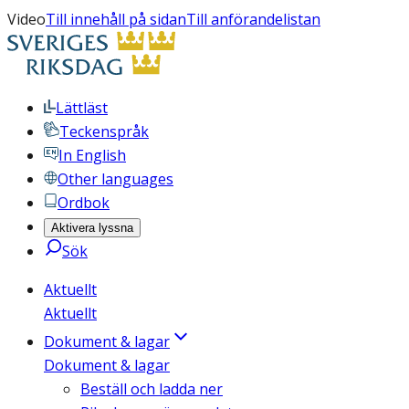
Video
Till innehåll på sidan
Till anförandelistan
Lättläst
Teckenspråk
In English
Other languages
Ordbok
Aktivera lyssna
Sök
Aktuellt
Aktuellt
Dokument & lagar
Dokument & lagar
Beställ och ladda ner