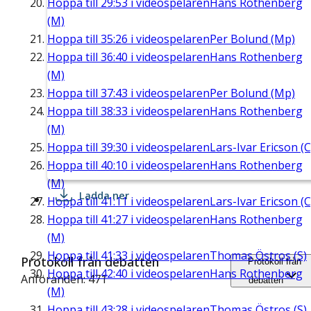
Hoppa till
29:53
i videospelaren
Hans Rothenberg
(M)
Hoppa till
35:26
i videospelaren
Per Bolund (Mp)
Hoppa till
36:40
i videospelaren
Hans Rothenberg
(M)
Hoppa till
37:43
i videospelaren
Per Bolund (Mp)
Hoppa till
38:33
i videospelaren
Hans Rothenberg
(M)
Hoppa till
39:30
i videospelaren
Lars-Ivar Ericson (C
Hoppa till
40:10
i videospelaren
Hans Rothenberg
(M)
Ladda ner
Hoppa till
41:11
i videospelaren
Lars-Ivar Ericson (C
Hoppa till
41:27
i videospelaren
Hans Rothenberg
(M)
Hoppa till
41:33
i videospelaren
Thomas Östros (S)
Protokoll från debatten
Protokoll från
Hoppa till
42:40
i videospelaren
Hans Rothenberg
Anföranden: 471
debatten
(M)
Hoppa till
43:28
i videospelaren
Thomas Östros (S)