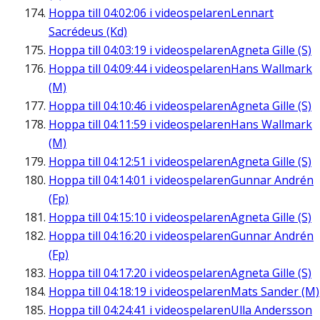
Hoppa till
04:02:06
i videospelaren
Lennart
Sacrédeus (Kd)
Hoppa till
04:03:19
i videospelaren
Agneta Gille (S)
Hoppa till
04:09:44
i videospelaren
Hans Wallmark
(M)
Hoppa till
04:10:46
i videospelaren
Agneta Gille (S)
Hoppa till
04:11:59
i videospelaren
Hans Wallmark
(M)
Hoppa till
04:12:51
i videospelaren
Agneta Gille (S)
Hoppa till
04:14:01
i videospelaren
Gunnar Andrén
(Fp)
Hoppa till
04:15:10
i videospelaren
Agneta Gille (S)
Hoppa till
04:16:20
i videospelaren
Gunnar Andrén
(Fp)
Hoppa till
04:17:20
i videospelaren
Agneta Gille (S)
Hoppa till
04:18:19
i videospelaren
Mats Sander (M)
Hoppa till
04:24:41
i videospelaren
Ulla Andersson