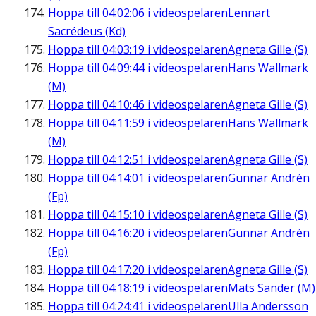
Hoppa till
04:02:06
i videospelaren
Lennart
Sacrédeus (Kd)
Hoppa till
04:03:19
i videospelaren
Agneta Gille (S)
Hoppa till
04:09:44
i videospelaren
Hans Wallmark
(M)
Hoppa till
04:10:46
i videospelaren
Agneta Gille (S)
Hoppa till
04:11:59
i videospelaren
Hans Wallmark
(M)
Hoppa till
04:12:51
i videospelaren
Agneta Gille (S)
Hoppa till
04:14:01
i videospelaren
Gunnar Andrén
(Fp)
Hoppa till
04:15:10
i videospelaren
Agneta Gille (S)
Hoppa till
04:16:20
i videospelaren
Gunnar Andrén
(Fp)
Hoppa till
04:17:20
i videospelaren
Agneta Gille (S)
Hoppa till
04:18:19
i videospelaren
Mats Sander (M)
Hoppa till
04:24:41
i videospelaren
Ulla Andersson