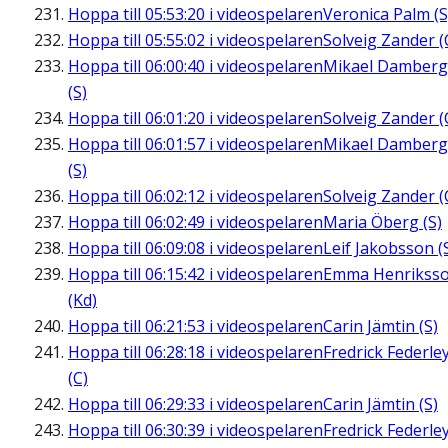
Hoppa till
05:53:20
i videospelaren
Veronica Palm (S
Hoppa till
05:55:02
i videospelaren
Solveig Zander (
Hoppa till
06:00:40
i videospelaren
Mikael Damberg
(S)
Hoppa till
06:01:20
i videospelaren
Solveig Zander (
Hoppa till
06:01:57
i videospelaren
Mikael Damberg
(S)
Hoppa till
06:02:12
i videospelaren
Solveig Zander (
Hoppa till
06:02:49
i videospelaren
Maria Öberg (S)
Hoppa till
06:09:08
i videospelaren
Leif Jakobsson (
Hoppa till
06:15:42
i videospelaren
Emma Henrikss
(Kd)
Hoppa till
06:21:53
i videospelaren
Carin Jämtin (S)
Hoppa till
06:28:18
i videospelaren
Fredrick Federle
(C)
Hoppa till
06:29:33
i videospelaren
Carin Jämtin (S)
Hoppa till
06:30:39
i videospelaren
Fredrick Federle