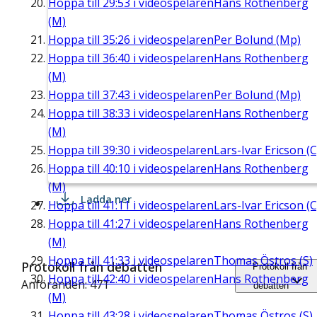
Hoppa till
29:53
i videospelaren
Hans Rothenberg
(M)
Hoppa till
35:26
i videospelaren
Per Bolund (Mp)
Hoppa till
36:40
i videospelaren
Hans Rothenberg
(M)
Hoppa till
37:43
i videospelaren
Per Bolund (Mp)
Hoppa till
38:33
i videospelaren
Hans Rothenberg
(M)
Hoppa till
39:30
i videospelaren
Lars-Ivar Ericson (C
Hoppa till
40:10
i videospelaren
Hans Rothenberg
(M)
Ladda ner
Hoppa till
41:11
i videospelaren
Lars-Ivar Ericson (C
Hoppa till
41:27
i videospelaren
Hans Rothenberg
(M)
Hoppa till
41:33
i videospelaren
Thomas Östros (S)
Protokoll från debatten
Protokoll från
Hoppa till
42:40
i videospelaren
Hans Rothenberg
Anföranden: 471
debatten
(M)
Hoppa till
43:28
i videospelaren
Thomas Östros (S)