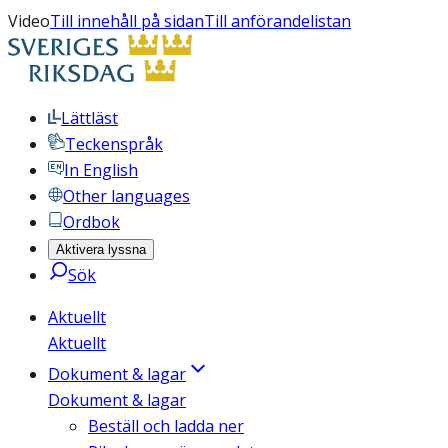
Video
Till innehåll på sidan
Till anförandelistan
Lättläst
Teckenspråk
In English
Other languages
Ordbok
Aktivera lyssna
Sök
Aktuellt
Aktuellt
Dokument & lagar
Dokument & lagar
Beställ och ladda ner