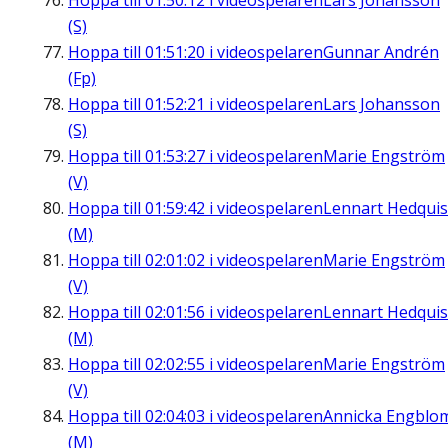
Hoppa till
01:50:12
i videospelaren
Lars Johansson
(S)
Hoppa till
01:51:20
i videospelaren
Gunnar Andrén
(Fp)
Hoppa till
01:52:21
i videospelaren
Lars Johansson
(S)
Hoppa till
01:53:27
i videospelaren
Marie Engström
(V)
Hoppa till
01:59:42
i videospelaren
Lennart Hedquis
(M)
Hoppa till
02:01:02
i videospelaren
Marie Engström
(V)
Hoppa till
02:01:56
i videospelaren
Lennart Hedquis
(M)
Hoppa till
02:02:55
i videospelaren
Marie Engström
(V)
Hoppa till
02:04:03
i videospelaren
Annicka Engblo
(M)