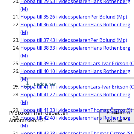
Hoppa till
29:53
i videospelaren
Hans Rothenberg
(M)
Hoppa till
35:26
i videospelaren
Per Bolund (Mp)
Hoppa till
36:40
i videospelaren
Hans Rothenberg
(M)
Hoppa till
37:43
i videospelaren
Per Bolund (Mp)
Hoppa till
38:33
i videospelaren
Hans Rothenberg
(M)
Hoppa till
39:30
i videospelaren
Lars-Ivar Ericson (C
Hoppa till
40:10
i videospelaren
Hans Rothenberg
(M)
Ladda ner
Hoppa till
41:11
i videospelaren
Lars-Ivar Ericson (C
Hoppa till
41:27
i videospelaren
Hans Rothenberg
(M)
Hoppa till
41:33
i videospelaren
Thomas Östros (S)
Protokoll från debatten
Protokoll från
Hoppa till
42:40
i videospelaren
Hans Rothenberg
Anföranden: 471
debatten
(M)
Hoppa till
43:28
i videospelaren
Thomas Östros (S)