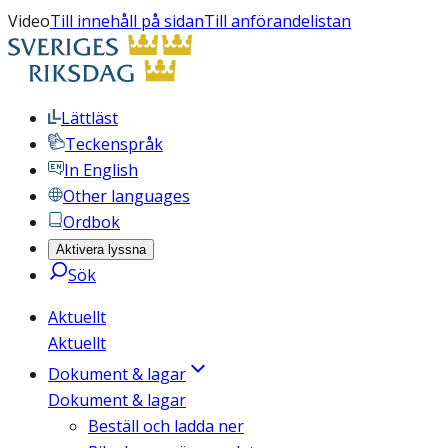
Video
Till innehåll på sidan
Till anförandelistan
Lättläst
Teckenspråk
In English
Other languages
Ordbok
Aktivera lyssna
Sök
Aktuellt
Aktuellt
Dokument & lagar
Dokument & lagar
Beställ och ladda ner