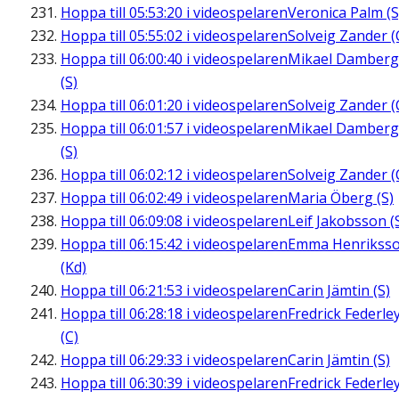
Hoppa till
05:53:20
i videospelaren
Veronica Palm (S
Hoppa till
05:55:02
i videospelaren
Solveig Zander (
Hoppa till
06:00:40
i videospelaren
Mikael Damberg
(S)
Hoppa till
06:01:20
i videospelaren
Solveig Zander (
Hoppa till
06:01:57
i videospelaren
Mikael Damberg
(S)
Hoppa till
06:02:12
i videospelaren
Solveig Zander (
Hoppa till
06:02:49
i videospelaren
Maria Öberg (S)
Hoppa till
06:09:08
i videospelaren
Leif Jakobsson (
Hoppa till
06:15:42
i videospelaren
Emma Henrikss
(Kd)
Hoppa till
06:21:53
i videospelaren
Carin Jämtin (S)
Hoppa till
06:28:18
i videospelaren
Fredrick Federle
(C)
Hoppa till
06:29:33
i videospelaren
Carin Jämtin (S)
Hoppa till
06:30:39
i videospelaren
Fredrick Federle