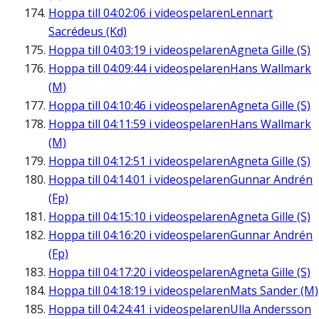
Hoppa till
04:02:06
i videospelaren
Lennart
Sacrédeus (Kd)
Hoppa till
04:03:19
i videospelaren
Agneta Gille (S)
Hoppa till
04:09:44
i videospelaren
Hans Wallmark
(M)
Hoppa till
04:10:46
i videospelaren
Agneta Gille (S)
Hoppa till
04:11:59
i videospelaren
Hans Wallmark
(M)
Hoppa till
04:12:51
i videospelaren
Agneta Gille (S)
Hoppa till
04:14:01
i videospelaren
Gunnar Andrén
(Fp)
Hoppa till
04:15:10
i videospelaren
Agneta Gille (S)
Hoppa till
04:16:20
i videospelaren
Gunnar Andrén
(Fp)
Hoppa till
04:17:20
i videospelaren
Agneta Gille (S)
Hoppa till
04:18:19
i videospelaren
Mats Sander (M)
Hoppa till
04:24:41
i videospelaren
Ulla Andersson