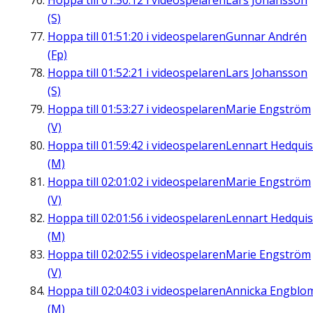
Hoppa till
01:50:12
i videospelaren
Lars Johansson
(S)
Hoppa till
01:51:20
i videospelaren
Gunnar Andrén
(Fp)
Hoppa till
01:52:21
i videospelaren
Lars Johansson
(S)
Hoppa till
01:53:27
i videospelaren
Marie Engström
(V)
Hoppa till
01:59:42
i videospelaren
Lennart Hedquis
(M)
Hoppa till
02:01:02
i videospelaren
Marie Engström
(V)
Hoppa till
02:01:56
i videospelaren
Lennart Hedquis
(M)
Hoppa till
02:02:55
i videospelaren
Marie Engström
(V)
Hoppa till
02:04:03
i videospelaren
Annicka Engblo
(M)