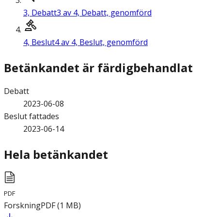
3,
Debatt
3 av 4, Debatt, genomförd
4,
Beslut
4 av 4, Beslut, genomförd
Betänkandet är färdigbehandlat
Debatt
2023-06-08
Beslut fattades
2023-06-14
Hela betänkandet
PDF
Forskning
PDF
(
1
MB
)