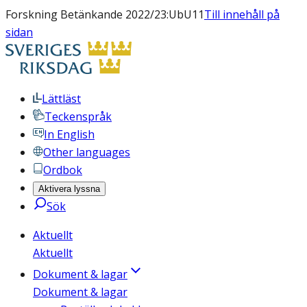
Forskning Betänkande 2022/23:UbU11
Till innehåll på
sidan
Lättläst
Teckenspråk
In English
Other languages
Ordbok
Aktivera lyssna
Sök
Aktuellt
Aktuellt
Dokument & lagar
Dokument & lagar