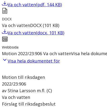
Va och vatten
(
pdf
,
144
KB
)
DOCX
Va och vatten
DOCX
(
101
KB
)
Va och vatten
(
docx
,
101
KB
)
Webbsida
Motion 2022/23:906 Va och vatten
Visa hela dokum
Visa hela dokumentet för
Motion till riksdagen
2022/23:906
av Stina Larsson m.fl. (C)
Va och vatten
Förslag till riksdagsbeslut