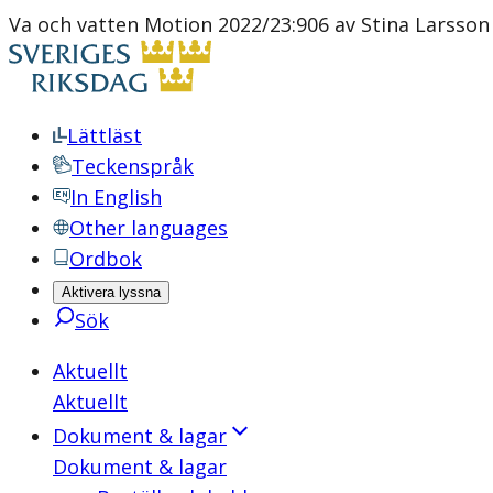
Va och vatten Motion 2022/23:906 av Stina Larsson m
Lättläst
Teckenspråk
In English
Other languages
Ordbok
Aktivera lyssna
Sök
Aktuellt
Aktuellt
Dokument & lagar
Dokument & lagar