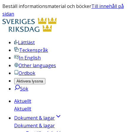
Beställ informationsmaterial och böcker
Till innehåll på
sidan
Lättläst
Teckenspråk
In English
Other languages
Ordbok
Aktivera lyssna
Sök
Aktuellt
Aktuellt
Dokument & lagar
Dokument & lagar