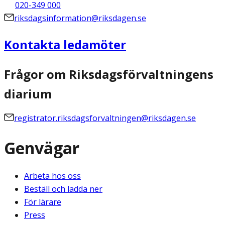
020-349 000
riksdagsinformation@riksdagen.se
Kontakta ledamöter
Frågor om Riksdagsförvaltningens
diarium
registrator.riksdagsforvaltningen@riksdagen.se
Genvägar
Arbeta hos oss
Beställ och ladda ner
För lärare
Press