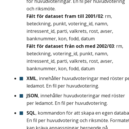
för huvudvoteringar. En fil per huvudvotering
och riksmöte.
Fält för dataset fram till 2001/02
: rm,
beteckning, punkt, votering_id, namn,
intressent_id, parti, valkrets, rost, avser,
banknummer, kon, fodd, datum
Fält för dataset från och med 2002/03
: rm,
beteckning, votering_id, punkt, namn,
intressent_id, parti, valkrets, rost, avser,
banknummer, kon, fodd, datum
XML
, innehåller huvudvoteringar med röster p
ledamot. En fil per huvudvotering.
JSON
, innehåller huvudvoteringar med röster
per ledamot. En fil per huvudvotering.
SQL
, kommandon för att skapa en egen databa
En fil per huvudvotering och riksmöte. Formate
kan kräva anpassningar beroende på