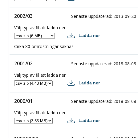
2003/04 csv
2002/03
2002/03
Senaste uppdaterad
:
2013-09-20
Välj typ av fil att ladda ner
Ladda ner
2002/03 csv
Cirka 80 omröstningar saknas.
2001/02
2001/02
Senaste uppdaterad
:
2018-08-08
Välj typ av fil att ladda ner
Ladda ner
2001/02 csv
2000/01
2000/01
Senaste uppdaterad
:
2018-08-08
Välj typ av fil att ladda ner
Ladda ner
2000/01 csv