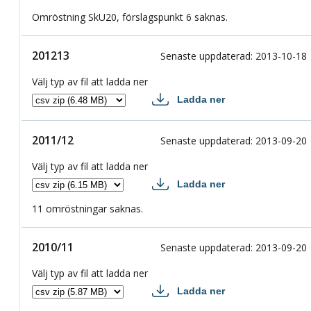
2013/14 csv
Omröstning SkU20, förslagspunkt 6 saknas.
201213
201213
Senaste uppdaterad
:
2013-10-18
Välj typ av fil att ladda ner
Ladda ner
201213 csv
2011/12
2011/12
Senaste uppdaterad
:
2013-09-20
Välj typ av fil att ladda ner
Ladda ner
2011/12 csv
11 omröstningar saknas.
2010/11
2010/11
Senaste uppdaterad
:
2013-09-20
Välj typ av fil att ladda ner
Ladda ner
2010/11 csv