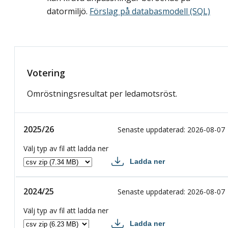
datormiljö.
Förslag på databasmodell (SQL)
Votering
Omröstningsresultat per ledamotsröst.
År
Senaste uppdaterad
Ladda ner
Information
2025/26
2025/26
Senaste uppdaterad
:
2026-08-07
Välj typ av fil att ladda ner
Ladda ner
2025/26 csv
2024/25
2024/25
Senaste uppdaterad
:
2026-08-07
Välj typ av fil att ladda ner
Ladda ner