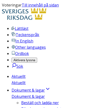
Voteringar
Till innehåll på sidan
Lättläst
Teckenspråk
In English
Other languages
Ordbok
Aktivera lyssna
Sök
Aktuellt
Aktuellt
Dokument & lagar
Dokument & lagar
Beställ och ladda ner