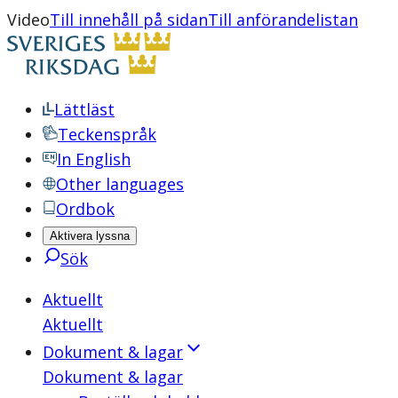
Video
Till innehåll på sidan
Till anförandelistan
Lättläst
Teckenspråk
In English
Other languages
Ordbok
Aktivera lyssna
Sök
Aktuellt
Aktuellt
Dokument & lagar
Dokument & lagar