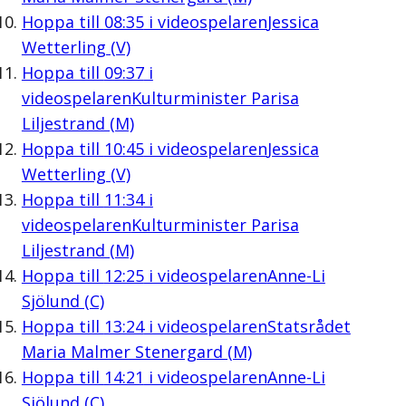
Hoppa till
08:35
i videospelaren
Jessica
Wetterling (V)
Hoppa till
09:37
i
videospelaren
Kulturminister Parisa
Liljestrand (M)
Hoppa till
10:45
i videospelaren
Jessica
Wetterling (V)
Hoppa till
11:34
i
videospelaren
Kulturminister Parisa
Liljestrand (M)
Hoppa till
12:25
i videospelaren
Anne-Li
Sjölund (C)
Hoppa till
13:24
i videospelaren
Statsrådet
Maria Malmer Stenergard (M)
Hoppa till
14:21
i videospelaren
Anne-Li
Sjölund (C)