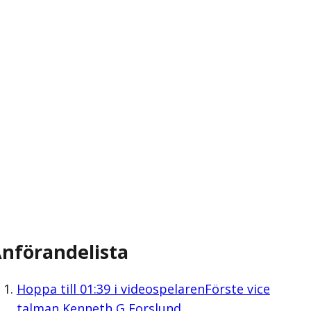
nförandelista
Hoppa till
01:39
i videospelaren
Förste vice
talman Kenneth G Forslund