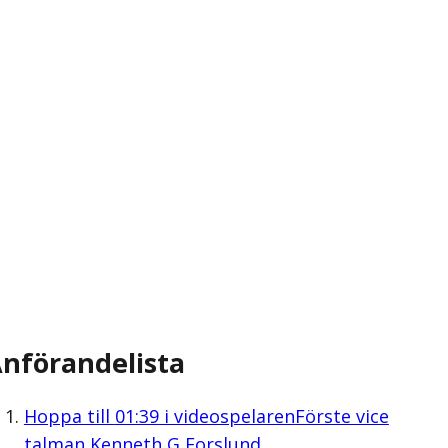
nförandelista
Hoppa till
01:39
i videospelaren
Förste vice
talman Kenneth G Forslund