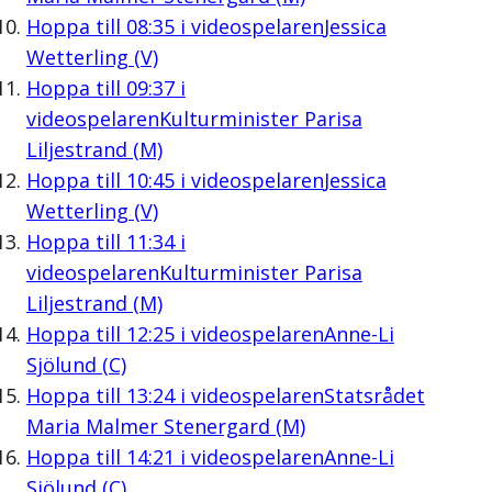
Hoppa till
08:35
i videospelaren
Jessica
Wetterling (V)
Hoppa till
09:37
i
videospelaren
Kulturminister Parisa
Liljestrand (M)
Hoppa till
10:45
i videospelaren
Jessica
Wetterling (V)
Hoppa till
11:34
i
videospelaren
Kulturminister Parisa
Liljestrand (M)
Hoppa till
12:25
i videospelaren
Anne-Li
Sjölund (C)
Hoppa till
13:24
i videospelaren
Statsrådet
Maria Malmer Stenergard (M)
Hoppa till
14:21
i videospelaren
Anne-Li
Sjölund (C)