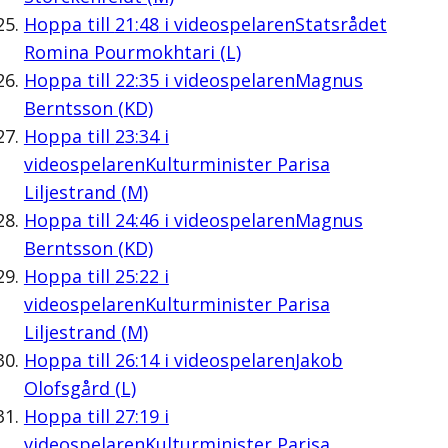
Hoppa till
21:48
i videospelaren
Statsrådet
Romina Pourmokhtari (L)
Hoppa till
22:35
i videospelaren
Magnus
Berntsson (KD)
Hoppa till
23:34
i
videospelaren
Kulturminister Parisa
Liljestrand (M)
Hoppa till
24:46
i videospelaren
Magnus
Berntsson (KD)
Hoppa till
25:22
i
videospelaren
Kulturminister Parisa
Liljestrand (M)
Hoppa till
26:14
i videospelaren
Jakob
Olofsgård (L)
Hoppa till
27:19
i
videospelaren
Kulturminister Parisa