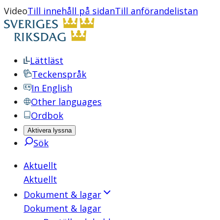
Video
Till innehåll på sidan
Till anförandelistan
Lättläst
Teckenspråk
In English
Other languages
Ordbok
Aktivera lyssna
Sök
Aktuellt
Aktuellt
Dokument & lagar
Dokument & lagar