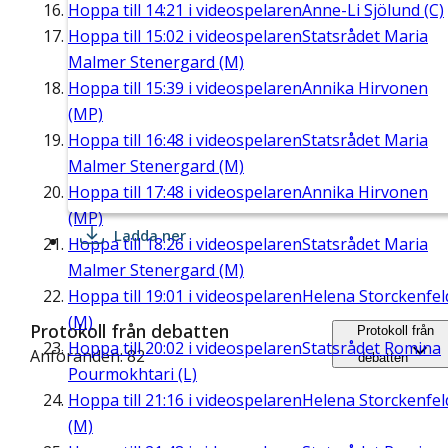
Hoppa till
14:21
i videospelaren
Anne-Li Sjölund (C)
Hoppa till
15:02
i videospelaren
Statsrådet Maria
Malmer Stenergard (M)
Hoppa till
15:39
i videospelaren
Annika Hirvonen
(MP)
Hoppa till
16:48
i videospelaren
Statsrådet Maria
Malmer Stenergard (M)
Hoppa till
17:48
i videospelaren
Annika Hirvonen
(MP)
Ladda ner
Hoppa till
18:26
i videospelaren
Statsrådet Maria
Malmer Stenergard (M)
Hoppa till
19:01
i videospelaren
Helena Storckenfel
(M)
Protokoll från debatten
Protokoll från
Hoppa till
20:02
i videospelaren
Statsrådet Romina
Anföranden: 82
debatten
Pourmokhtari (L)
Hoppa till
21:16
i videospelaren
Helena Storckenfel
(M)