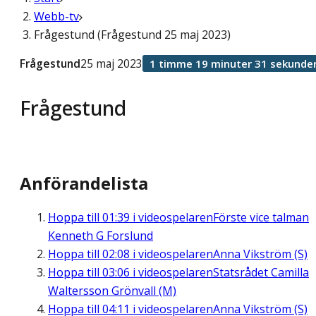
Webb-tv
Frågestund (Frågestund 25 maj 2023)
Frågestund
25 maj 2023
1 timme 19 minuter 31 sekunde
Frågestund
Anförandelista
Hoppa till
01:39
i videospelaren
Förste vice talman
Kenneth G Forslund
Hoppa till
02:08
i videospelaren
Anna Vikström (S)
Hoppa till
03:06
i videospelaren
Statsrådet Camilla
Waltersson Grönvall (M)
Hoppa till
04:11
i videospelaren
Anna Vikström (S)