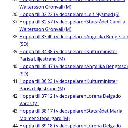
Waltersson Grönvall (M)
Hoppa till
32:22
i videospelaren
Leif Nysmed (S)
Hoppa till
32:57
i videospelaren
Statsrådet Camilla
Waltersson Grönvall (M)
Hoppa till
33:40
i videospelaren
Angelika Bengtsso
(SD)
Hoppa till
34:38
i videospelaren
Kulturminister
Parisa Liljestrand (M)
Hoppa till
35:47
i videospelaren
Angelika Bengtsso
(SD)
Hoppa till
36:23
i videospelaren
Kulturminister
Parisa Liljestrand (M)
Hoppa till
37:12
i videospelaren
Lorena Delgado
Varas (V)
Hoppa till
38:17
i videospelaren
Statsrådet Maria
Malmer Stenergard (M)
Hoppa till
39:18
i videospelaren
Lorena Delgado