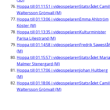
(SD)
Hoppa till
01:11:51
i videospelaren
Statsrådet Camil
Waltersson Grönvall (M)
Hoppa till
01:13:06
i videospelaren
Emma Ahlström
Köster (M)
Hoppa till
01:13:35
i videospelaren
Kulturminister
Parisa Liljestrand (M)
Hoppa till
01:14:58
i videospelaren
Fredrik Sawestå
(M)
Hoppa till
01:15:57
i videospelaren
Statsrådet Mari
Malmer Stenergard (M)
Hoppa till
01:17:06
i videospelaren
Johan Hultberg
(M)
Hoppa till
01:18:06
i videospelaren
Statsrådet Camil
Waltersson Grönvall (M)