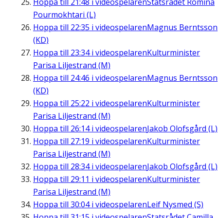
Hoppa till
21:48
i videospelaren
Statsrådet Romina
Pourmokhtari (L)
Hoppa till
22:35
i videospelaren
Magnus Berntsson
(KD)
Hoppa till
23:34
i videospelaren
Kulturminister
Parisa Liljestrand (M)
Hoppa till
24:46
i videospelaren
Magnus Berntsson
(KD)
Hoppa till
25:22
i videospelaren
Kulturminister
Parisa Liljestrand (M)
Hoppa till
26:14
i videospelaren
Jakob Olofsgård (L)
Hoppa till
27:19
i videospelaren
Kulturminister
Parisa Liljestrand (M)
Hoppa till
28:34
i videospelaren
Jakob Olofsgård (L)
Hoppa till
29:11
i videospelaren
Kulturminister
Parisa Liljestrand (M)
Hoppa till
30:04
i videospelaren
Leif Nysmed (S)
Hoppa till
31:15
i videospelaren
Statsrådet Camilla