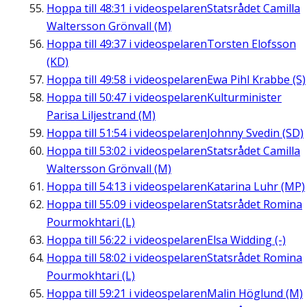
Hoppa till
48:31
i videospelaren
Statsrådet Camilla
Waltersson Grönvall (M)
Hoppa till
49:37
i videospelaren
Torsten Elofsson
(KD)
Hoppa till
49:58
i videospelaren
Ewa Pihl Krabbe (S)
Hoppa till
50:47
i videospelaren
Kulturminister
Parisa Liljestrand (M)
Hoppa till
51:54
i videospelaren
Johnny Svedin (SD)
Hoppa till
53:02
i videospelaren
Statsrådet Camilla
Waltersson Grönvall (M)
Hoppa till
54:13
i videospelaren
Katarina Luhr (MP)
Hoppa till
55:09
i videospelaren
Statsrådet Romina
Pourmokhtari (L)
Hoppa till
56:22
i videospelaren
Elsa Widding (-)
Hoppa till
58:02
i videospelaren
Statsrådet Romina
Pourmokhtari (L)
Hoppa till
59:21
i videospelaren
Malin Höglund (M)