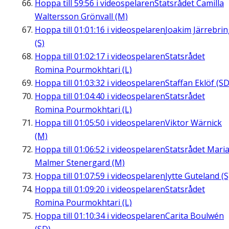
Hoppa till
59:56
i videospelaren
Statsrådet Camilla
Waltersson Grönvall (M)
Hoppa till
01:01:16
i videospelaren
Joakim Järrebri
(S)
Hoppa till
01:02:17
i videospelaren
Statsrådet
Romina Pourmokhtari (L)
Hoppa till
01:03:32
i videospelaren
Staffan Eklöf (SD
Hoppa till
01:04:40
i videospelaren
Statsrådet
Romina Pourmokhtari (L)
Hoppa till
01:05:50
i videospelaren
Viktor Wärnick
(M)
Hoppa till
01:06:52
i videospelaren
Statsrådet Mari
Malmer Stenergard (M)
Hoppa till
01:07:59
i videospelaren
Jytte Guteland (S
Hoppa till
01:09:20
i videospelaren
Statsrådet
Romina Pourmokhtari (L)
Hoppa till
01:10:34
i videospelaren
Carita Boulwén