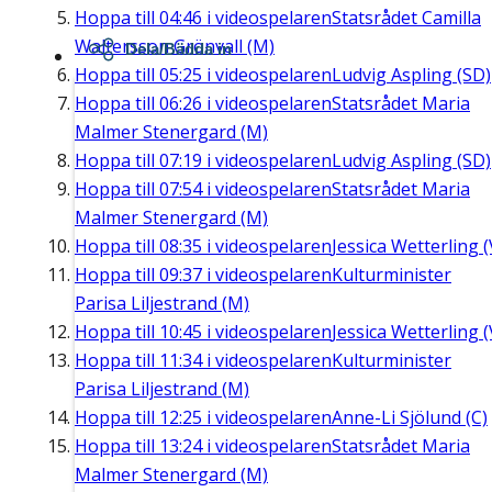
Hoppa till
04:46
i videospelaren
Statsrådet Camilla
Waltersson Grönvall (M)
Dela/Bädda in
Hoppa till
05:25
i videospelaren
Ludvig Aspling (SD)
Hoppa till
06:26
i videospelaren
Statsrådet Maria
Malmer Stenergard (M)
Hoppa till
07:19
i videospelaren
Ludvig Aspling (SD)
Hoppa till
07:54
i videospelaren
Statsrådet Maria
Malmer Stenergard (M)
Hoppa till
08:35
i videospelaren
Jessica Wetterling (
Hoppa till
09:37
i videospelaren
Kulturminister
Parisa Liljestrand (M)
Hoppa till
10:45
i videospelaren
Jessica Wetterling (
Hoppa till
11:34
i videospelaren
Kulturminister
Parisa Liljestrand (M)
Hoppa till
12:25
i videospelaren
Anne-Li Sjölund (C)
Hoppa till
13:24
i videospelaren
Statsrådet Maria
Malmer Stenergard (M)