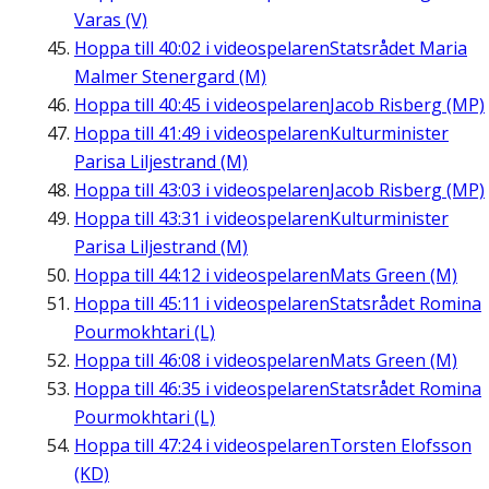
Varas (V)
Hoppa till
40:02
i videospelaren
Statsrådet Maria
Malmer Stenergard (M)
Hoppa till
40:45
i videospelaren
Jacob Risberg (MP)
Hoppa till
41:49
i videospelaren
Kulturminister
Parisa Liljestrand (M)
Hoppa till
43:03
i videospelaren
Jacob Risberg (MP)
Hoppa till
43:31
i videospelaren
Kulturminister
Parisa Liljestrand (M)
Hoppa till
44:12
i videospelaren
Mats Green (M)
Hoppa till
45:11
i videospelaren
Statsrådet Romina
Pourmokhtari (L)
Hoppa till
46:08
i videospelaren
Mats Green (M)
Hoppa till
46:35
i videospelaren
Statsrådet Romina
Pourmokhtari (L)
Hoppa till
47:24
i videospelaren
Torsten Elofsson
(KD)