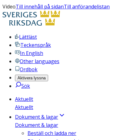
Video
Till innehåll på sidan
Till anförandelistan
Lättläst
Teckenspråk
In English
Other languages
Ordbok
Aktivera lyssna
Sök
Aktuellt
Aktuellt
Dokument & lagar
Dokument & lagar
Beställ och ladda ner