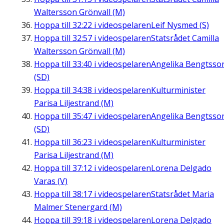
Waltersson Grönvall (M)
Hoppa till
32:22
i videospelaren
Leif Nysmed (S)
Hoppa till
32:57
i videospelaren
Statsrådet Camilla
Waltersson Grönvall (M)
Hoppa till
33:40
i videospelaren
Angelika Bengtsso
(SD)
Hoppa till
34:38
i videospelaren
Kulturminister
Parisa Liljestrand (M)
Hoppa till
35:47
i videospelaren
Angelika Bengtsso
(SD)
Hoppa till
36:23
i videospelaren
Kulturminister
Parisa Liljestrand (M)
Hoppa till
37:12
i videospelaren
Lorena Delgado
Varas (V)
Hoppa till
38:17
i videospelaren
Statsrådet Maria
Malmer Stenergard (M)
Hoppa till
39:18
i videospelaren
Lorena Delgado