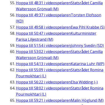
Hoppa till
48:31
i videospelaren
Statsrådet Camilla
Waltersson Grönvall (M)
Hoppa till
49:37
i videospelaren
Torsten Elofsson
(KD)
Hoppa till
49:58
i videospelaren
Ewa Pihl Krabbe (S)
Hoppa till
50:47
i videospelaren
Kulturminister
Parisa Liljestrand (M)
Hoppa till
51:54
i videospelaren
Johnny Svedin (SD)
Hoppa till
53:02
i videospelaren
Statsrådet Camilla
Waltersson Grönvall (M)
Hoppa till
54:13
i videospelaren
Katarina Luhr (MP)
Hoppa till
55:09
i videospelaren
Statsrådet Romina
Pourmokhtari (L)
Hoppa till
56:22
i videospelaren
Elsa Widding (-)
Hoppa till
58:02
i videospelaren
Statsrådet Romina
Pourmokhtari (L)
Hoppa till
59:21
i videospelaren
Malin Höglund (M)