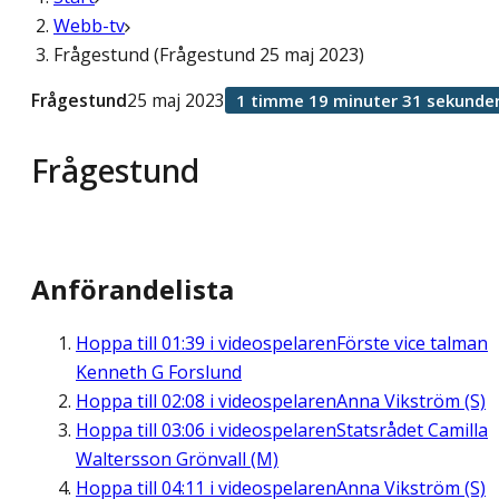
Webb-tv
Frågestund (Frågestund 25 maj 2023)
Frågestund
25 maj 2023
1 timme 19 minuter 31 sekunde
Frågestund
Anförandelista
Hoppa till
01:39
i videospelaren
Förste vice talman
Kenneth G Forslund
Hoppa till
02:08
i videospelaren
Anna Vikström (S)
Hoppa till
03:06
i videospelaren
Statsrådet Camilla
Waltersson Grönvall (M)
Hoppa till
04:11
i videospelaren
Anna Vikström (S)