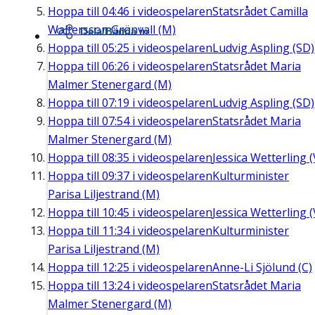
Hoppa till
04:46
i videospelaren
Statsrådet Camilla
Waltersson Grönvall (M)
Dela/Bädda in
Hoppa till
05:25
i videospelaren
Ludvig Aspling (SD)
Hoppa till
06:26
i videospelaren
Statsrådet Maria
Malmer Stenergard (M)
Hoppa till
07:19
i videospelaren
Ludvig Aspling (SD)
Hoppa till
07:54
i videospelaren
Statsrådet Maria
Malmer Stenergard (M)
Hoppa till
08:35
i videospelaren
Jessica Wetterling (
Hoppa till
09:37
i videospelaren
Kulturminister
Parisa Liljestrand (M)
Hoppa till
10:45
i videospelaren
Jessica Wetterling (
Hoppa till
11:34
i videospelaren
Kulturminister
Parisa Liljestrand (M)
Hoppa till
12:25
i videospelaren
Anne-Li Sjölund (C)
Hoppa till
13:24
i videospelaren
Statsrådet Maria
Malmer Stenergard (M)