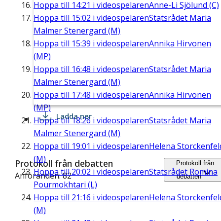
Hoppa till
14:21
i videospelaren
Anne-Li Sjölund (C)
Hoppa till
15:02
i videospelaren
Statsrådet Maria
Malmer Stenergard (M)
Hoppa till
15:39
i videospelaren
Annika Hirvonen
(MP)
Hoppa till
16:48
i videospelaren
Statsrådet Maria
Malmer Stenergard (M)
Hoppa till
17:48
i videospelaren
Annika Hirvonen
(MP)
Ladda ner
Hoppa till
18:26
i videospelaren
Statsrådet Maria
Malmer Stenergard (M)
Hoppa till
19:01
i videospelaren
Helena Storckenfel
(M)
Protokoll från debatten
Protokoll från
Hoppa till
20:02
i videospelaren
Statsrådet Romina
Anföranden: 82
debatten
Pourmokhtari (L)
Hoppa till
21:16
i videospelaren
Helena Storckenfel
(M)