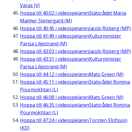
Varas (V)
Hoppa till
40:02
i videospelaren
Statsrådet Maria
Malmer Stenergard (M)
Hoppa till
40:45
i videospelaren
Jacob Risberg (MP)
Hoppa till
41:49
i videospelaren
Kulturminister
Parisa Liljestrand (M)
Hoppa till
43:03
i videospelaren
Jacob Risberg (MP)
Hoppa till
43:31
i videospelaren
Kulturminister
Parisa Liljestrand (M)
Hoppa till
44:12
i videospelaren
Mats Green (M)
Hoppa till
45:11
i videospelaren
Statsrådet Romina
Pourmokhtari (L)
Hoppa till
46:08
i videospelaren
Mats Green (M)
Hoppa till
46:35
i videospelaren
Statsrådet Romina
Pourmokhtari (L)
Hoppa till
47:24
i videospelaren
Torsten Elofsson
(KD)