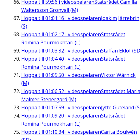
Hoppa till
59:56
i videospelaren
Statsrådet Camilla
Waltersson Grönvall (M)
Hoppa till
01:01:16
i videospelaren
Joakim Järrebri
(S)
Hoppa till
01:02:17
i videospelaren
Statsrådet
Romina Pourmokhtari (L)
Hoppa till
01:03:32
i videospelaren
Staffan Eklöf (SD
Hoppa till
01:04:40
i videospelaren
Statsrådet
Romina Pourmokhtari (L)
Hoppa till
01:05:50
i videospelaren
Viktor Wärnick
(M)
Hoppa till
01:06:52
i videospelaren
Statsrådet Mari
Malmer Stenergard (M)
Hoppa till
01:07:59
i videospelaren
Jytte Guteland (S
Hoppa till
01:09:20
i videospelaren
Statsrådet
Romina Pourmokhtari (L)
Hoppa till
01:10:34
i videospelaren
Carita Boulwén