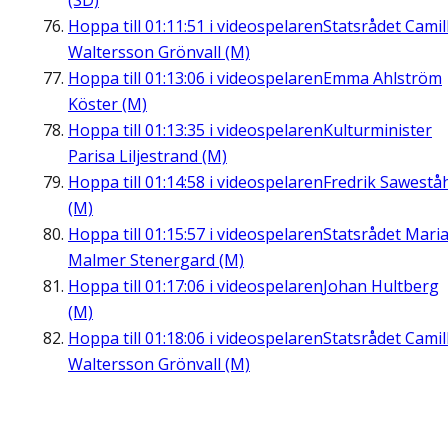
(SD)
Hoppa till
01:11:51
i videospelaren
Statsrådet Camil
Waltersson Grönvall (M)
Hoppa till
01:13:06
i videospelaren
Emma Ahlström
Köster (M)
Hoppa till
01:13:35
i videospelaren
Kulturminister
Parisa Liljestrand (M)
Hoppa till
01:14:58
i videospelaren
Fredrik Sawestå
(M)
Hoppa till
01:15:57
i videospelaren
Statsrådet Mari
Malmer Stenergard (M)
Hoppa till
01:17:06
i videospelaren
Johan Hultberg
(M)
Hoppa till
01:18:06
i videospelaren
Statsrådet Camil
Waltersson Grönvall (M)