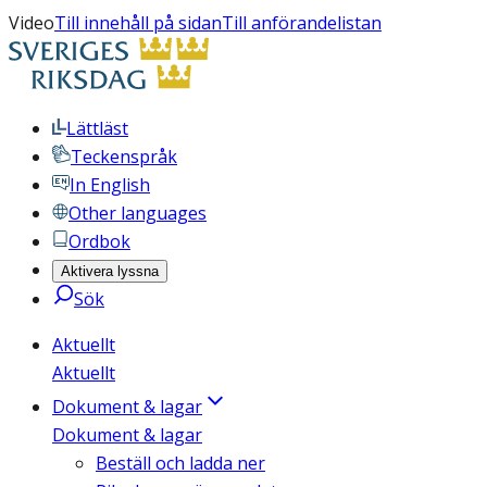
Video
Till innehåll på sidan
Till anförandelistan
Lättläst
Teckenspråk
In English
Other languages
Ordbok
Aktivera lyssna
Sök
Aktuellt
Aktuellt
Dokument & lagar
Dokument & lagar
Beställ och ladda ner