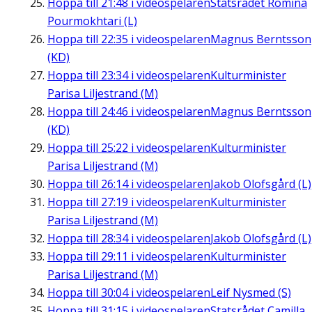
Hoppa till
21:48
i videospelaren
Statsrådet Romina
Pourmokhtari (L)
Hoppa till
22:35
i videospelaren
Magnus Berntsson
(KD)
Hoppa till
23:34
i videospelaren
Kulturminister
Parisa Liljestrand (M)
Hoppa till
24:46
i videospelaren
Magnus Berntsson
(KD)
Hoppa till
25:22
i videospelaren
Kulturminister
Parisa Liljestrand (M)
Hoppa till
26:14
i videospelaren
Jakob Olofsgård (L)
Hoppa till
27:19
i videospelaren
Kulturminister
Parisa Liljestrand (M)
Hoppa till
28:34
i videospelaren
Jakob Olofsgård (L)
Hoppa till
29:11
i videospelaren
Kulturminister
Parisa Liljestrand (M)
Hoppa till
30:04
i videospelaren
Leif Nysmed (S)
Hoppa till
31:15
i videospelaren
Statsrådet Camilla