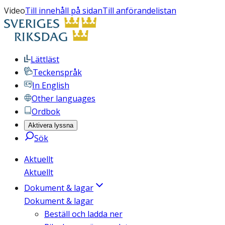
Video
Till innehåll på sidan
Till anförandelistan
Lättläst
Teckenspråk
In English
Other languages
Ordbok
Aktivera lyssna
Sök
Aktuellt
Aktuellt
Dokument & lagar
Dokument & lagar
Beställ och ladda ner