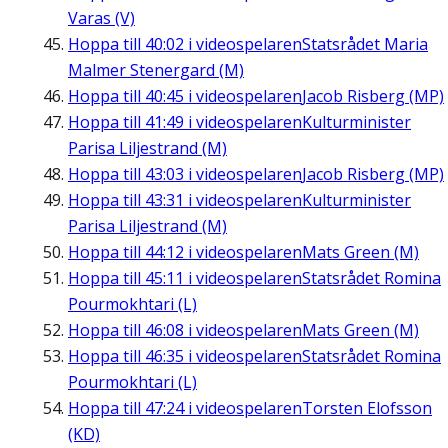
Varas (V)
Hoppa till
40:02
i videospelaren
Statsrådet Maria
Malmer Stenergard (M)
Hoppa till
40:45
i videospelaren
Jacob Risberg (MP)
Hoppa till
41:49
i videospelaren
Kulturminister
Parisa Liljestrand (M)
Hoppa till
43:03
i videospelaren
Jacob Risberg (MP)
Hoppa till
43:31
i videospelaren
Kulturminister
Parisa Liljestrand (M)
Hoppa till
44:12
i videospelaren
Mats Green (M)
Hoppa till
45:11
i videospelaren
Statsrådet Romina
Pourmokhtari (L)
Hoppa till
46:08
i videospelaren
Mats Green (M)
Hoppa till
46:35
i videospelaren
Statsrådet Romina
Pourmokhtari (L)
Hoppa till
47:24
i videospelaren
Torsten Elofsson
(KD)