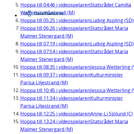
Hoppa till
04:46
i videospelaren
Statsrådet Camilla
Waltersson Grönvall (M)
Dela/Bädda in
Hoppa till
05:25
i videospelaren
Ludvig Aspling (SD)
Hoppa till
06:26
i videospelaren
Statsrådet Maria
Malmer Stenergard (M)
Hoppa till
07:19
i videospelaren
Ludvig Aspling (SD)
Hoppa till
07:54
i videospelaren
Statsrådet Maria
Malmer Stenergard (M)
Hoppa till
08:35
i videospelaren
Jessica Wetterling (
Hoppa till
09:37
i videospelaren
Kulturminister
Parisa Liljestrand (M)
Hoppa till
10:45
i videospelaren
Jessica Wetterling (
Hoppa till
11:34
i videospelaren
Kulturminister
Parisa Liljestrand (M)
Hoppa till
12:25
i videospelaren
Anne-Li Sjölund (C)
Hoppa till
13:24
i videospelaren
Statsrådet Maria
Malmer Stenergard (M)