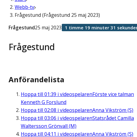
Webb-tv
Frågestund (Frågestund 25 maj 2023)
Frågestund
25 maj 2023
1 timme 19 minuter 31 sekunde
Frågestund
Anförandelista
Hoppa till
01:39
i videospelaren
Förste vice talman
Kenneth G Forslund
Hoppa till
02:08
i videospelaren
Anna Vikström (S)
Hoppa till
03:06
i videospelaren
Statsrådet Camilla
Waltersson Grönvall (M)
Hoppa till
04:11
i videospelaren
Anna Vikström (S)