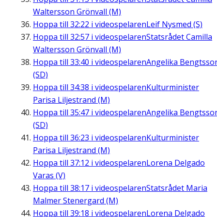
Waltersson Grönvall (M)
Hoppa till
32:22
i videospelaren
Leif Nysmed (S)
Hoppa till
32:57
i videospelaren
Statsrådet Camilla
Waltersson Grönvall (M)
Hoppa till
33:40
i videospelaren
Angelika Bengtsso
(SD)
Hoppa till
34:38
i videospelaren
Kulturminister
Parisa Liljestrand (M)
Hoppa till
35:47
i videospelaren
Angelika Bengtsso
(SD)
Hoppa till
36:23
i videospelaren
Kulturminister
Parisa Liljestrand (M)
Hoppa till
37:12
i videospelaren
Lorena Delgado
Varas (V)
Hoppa till
38:17
i videospelaren
Statsrådet Maria
Malmer Stenergard (M)
Hoppa till
39:18
i videospelaren
Lorena Delgado