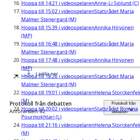
Hoppa till
14:21
i videospelaren
Anne-Li Sjölund (C)
Hoppa till
15:02
i videospelaren
Statsrådet Maria
Malmer Stenergard (M)
Hoppa till
15:39
i videospelaren
Annika Hirvonen
(MP)
Hoppa till
16:48
i videospelaren
Statsrådet Maria
Malmer Stenergard (M)
Hoppa till
17:48
i videospelaren
Annika Hirvonen
(MP)
Ladda ner
Hoppa till
18:26
i videospelaren
Statsrådet Maria
Malmer Stenergard (M)
Hoppa till
19:01
i videospelaren
Helena Storckenfel
(M)
Protokoll från debatten
Protokoll från
Hoppa till
20:02
i videospelaren
Statsrådet Romina
Anföranden: 82
debatten
Pourmokhtari (L)
Hoppa till
21:16
i videospelaren
Helena Storckenfel
(M)