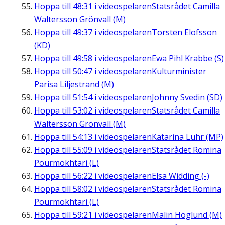
Hoppa till
48:31
i videospelaren
Statsrådet Camilla
Waltersson Grönvall (M)
Hoppa till
49:37
i videospelaren
Torsten Elofsson
(KD)
Hoppa till
49:58
i videospelaren
Ewa Pihl Krabbe (S)
Hoppa till
50:47
i videospelaren
Kulturminister
Parisa Liljestrand (M)
Hoppa till
51:54
i videospelaren
Johnny Svedin (SD)
Hoppa till
53:02
i videospelaren
Statsrådet Camilla
Waltersson Grönvall (M)
Hoppa till
54:13
i videospelaren
Katarina Luhr (MP)
Hoppa till
55:09
i videospelaren
Statsrådet Romina
Pourmokhtari (L)
Hoppa till
56:22
i videospelaren
Elsa Widding (-)
Hoppa till
58:02
i videospelaren
Statsrådet Romina
Pourmokhtari (L)
Hoppa till
59:21
i videospelaren
Malin Höglund (M)