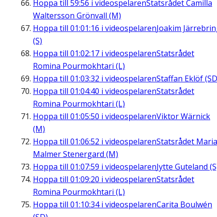
Hoppa till
59:56
i videospelaren
Statsrådet Camilla
Waltersson Grönvall (M)
Hoppa till
01:01:16
i videospelaren
Joakim Järrebri
(S)
Hoppa till
01:02:17
i videospelaren
Statsrådet
Romina Pourmokhtari (L)
Hoppa till
01:03:32
i videospelaren
Staffan Eklöf (SD
Hoppa till
01:04:40
i videospelaren
Statsrådet
Romina Pourmokhtari (L)
Hoppa till
01:05:50
i videospelaren
Viktor Wärnick
(M)
Hoppa till
01:06:52
i videospelaren
Statsrådet Mari
Malmer Stenergard (M)
Hoppa till
01:07:59
i videospelaren
Jytte Guteland (S
Hoppa till
01:09:20
i videospelaren
Statsrådet
Romina Pourmokhtari (L)
Hoppa till
01:10:34
i videospelaren
Carita Boulwén