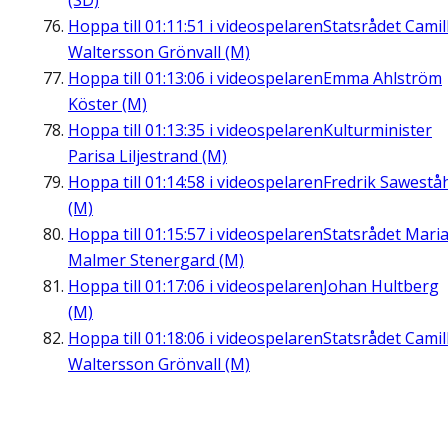
(SD)
Hoppa till
01:11:51
i videospelaren
Statsrådet Camil
Waltersson Grönvall (M)
Hoppa till
01:13:06
i videospelaren
Emma Ahlström
Köster (M)
Hoppa till
01:13:35
i videospelaren
Kulturminister
Parisa Liljestrand (M)
Hoppa till
01:14:58
i videospelaren
Fredrik Sawestå
(M)
Hoppa till
01:15:57
i videospelaren
Statsrådet Mari
Malmer Stenergard (M)
Hoppa till
01:17:06
i videospelaren
Johan Hultberg
(M)
Hoppa till
01:18:06
i videospelaren
Statsrådet Camil
Waltersson Grönvall (M)