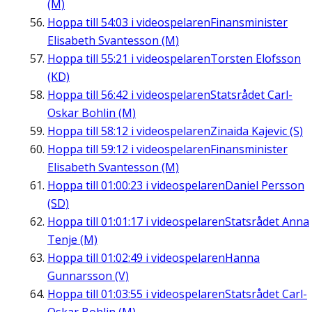
(M)
Hoppa till
54:03
i videospelaren
Finansminister
Elisabeth Svantesson (M)
Hoppa till
55:21
i videospelaren
Torsten Elofsson
(KD)
Hoppa till
56:42
i videospelaren
Statsrådet Carl-
Oskar Bohlin (M)
Hoppa till
58:12
i videospelaren
Zinaida Kajevic (S)
Hoppa till
59:12
i videospelaren
Finansminister
Elisabeth Svantesson (M)
Hoppa till
01:00:23
i videospelaren
Daniel Persson
(SD)
Hoppa till
01:01:17
i videospelaren
Statsrådet Anna
Tenje (M)
Hoppa till
01:02:49
i videospelaren
Hanna
Gunnarsson (V)
Hoppa till
01:03:55
i videospelaren
Statsrådet Carl-