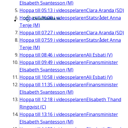
Elisabeth Svantesson (M)
Hoppa till
05:13
i videospelaren
Clara Aranda (SD)
Hoppa till
06:08
i videospelaren
Statsrådet Anna
Dela/Bädda in
Tenje (M)
Hoppa till
07:27
i videospelaren
Clara Aranda (SD)
Hoppa till
07:59
i videospelaren
Statsrådet Anna
Tenje (M)
Hoppa till
08:46
i videospelaren
Ali Esbati (V)
Hoppa till
09:49
i videospelaren
Finansminister
Elisabeth Svantesson (M)
Hoppa till
10:58
i videospelaren
Ali Esbati (V)
Hoppa till
11:35
i videospelaren
Finansminister
Elisabeth Svantesson (M)
Hoppa till
12:18
i videospelaren
Elisabeth Thand
Ringqvist (C)
Hoppa till
13:16
i videospelaren
Finansminister
Elisabeth Svantesson (M)