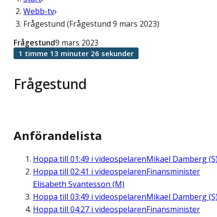
Webb-tv
Frågestund (Frågestund 9 mars 2023)
Frågestund
9 mars 2023
1 timme 13 minuter 26 sekunder
Frågestund
Anförandelista
Hoppa till
01:49
i videospelaren
Mikael Damberg (S
Hoppa till
02:41
i videospelaren
Finansminister
Elisabeth Svantesson (M)
Hoppa till
03:49
i videospelaren
Mikael Damberg (S
Hoppa till
04:27
i videospelaren
Finansminister