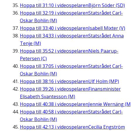
Hoppa till
31:10
i videospelaren
Björn Söder (SD)
Hoppa till
32:19
i videospelaren
Statsrådet Carl-
Oskar Bohlin (M)
Hoppa till
33:40
i videospelaren
Isabell Mixter (V)
Hoppa till
34:33
i videospelaren
Statsrådet Anna
Tenje (M)
Hoppa till
35:52
i videospelaren
Niels Paarup-
Petersen (C)
Hoppa till
37:05
i videospelaren
Statsrådet Carl-
Oskar Bohlin (M)
Hoppa till
38:16
i videospelaren
Ulf Holm (MP)
Hoppa till
39:26
i videospelaren
Finansminister
Elisabeth Svantesson (M)
Hoppa till
40:38
i videospelaren
Jennie Wernäng (M
Hoppa till
40:58
i videospelaren
Statsrådet Carl-
Oskar Bohlin (M)
Hoppa till
42:13
i videospelaren
Cecilia Engström