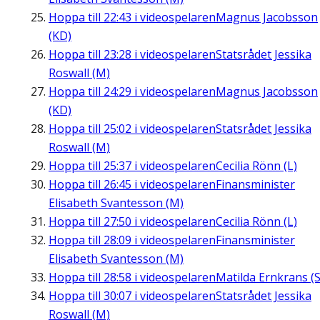
Hoppa till
22:43
i videospelaren
Magnus Jacobsson
(KD)
Hoppa till
23:28
i videospelaren
Statsrådet Jessika
Roswall (M)
Hoppa till
24:29
i videospelaren
Magnus Jacobsson
(KD)
Hoppa till
25:02
i videospelaren
Statsrådet Jessika
Roswall (M)
Hoppa till
25:37
i videospelaren
Cecilia Rönn (L)
Hoppa till
26:45
i videospelaren
Finansminister
Elisabeth Svantesson (M)
Hoppa till
27:50
i videospelaren
Cecilia Rönn (L)
Hoppa till
28:09
i videospelaren
Finansminister
Elisabeth Svantesson (M)
Hoppa till
28:58
i videospelaren
Matilda Ernkrans (S
Hoppa till
30:07
i videospelaren
Statsrådet Jessika
Roswall (M)