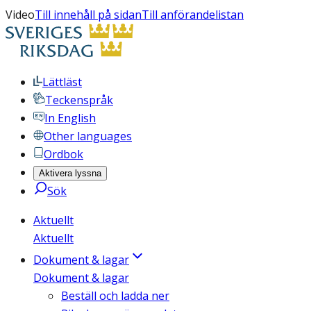
Video
Till innehåll på sidan
Till anförandelistan
Lättläst
Teckenspråk
In English
Other languages
Ordbok
Aktivera lyssna
Sök
Aktuellt
Aktuellt
Dokument & lagar
Dokument & lagar
Beställ och ladda ner