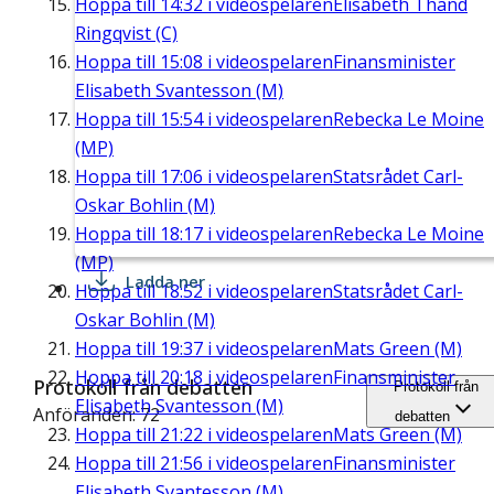
Hoppa till
14:32
i videospelaren
Elisabeth Thand
Ringqvist (C)
Hoppa till
15:08
i videospelaren
Finansminister
Elisabeth Svantesson (M)
Hoppa till
15:54
i videospelaren
Rebecka Le Moine
(MP)
Hoppa till
17:06
i videospelaren
Statsrådet Carl-
Oskar Bohlin (M)
Hoppa till
18:17
i videospelaren
Rebecka Le Moine
(MP)
Ladda ner
Hoppa till
18:52
i videospelaren
Statsrådet Carl-
Oskar Bohlin (M)
Hoppa till
19:37
i videospelaren
Mats Green (M)
Hoppa till
20:18
i videospelaren
Finansminister
Protokoll från debatten
Protokoll från
Elisabeth Svantesson (M)
Anföranden: 72
debatten
Hoppa till
21:22
i videospelaren
Mats Green (M)
Hoppa till
21:56
i videospelaren
Finansminister
Elisabeth Svantesson (M)