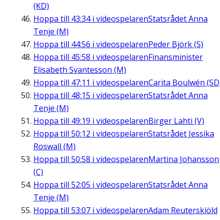
(KD)
Hoppa till
43:34
i videospelaren
Statsrådet Anna
Tenje (M)
Hoppa till
44:56
i videospelaren
Peder Björk (S)
Hoppa till
45:58
i videospelaren
Finansminister
Elisabeth Svantesson (M)
Hoppa till
47:11
i videospelaren
Carita Boulwén (SD
Hoppa till
48:15
i videospelaren
Statsrådet Anna
Tenje (M)
Hoppa till
49:19
i videospelaren
Birger Lahti (V)
Hoppa till
50:12
i videospelaren
Statsrådet Jessika
Roswall (M)
Hoppa till
50:58
i videospelaren
Martina Johansson
(C)
Hoppa till
52:05
i videospelaren
Statsrådet Anna
Tenje (M)
Hoppa till
53:07
i videospelaren
Adam Reuterskiöld