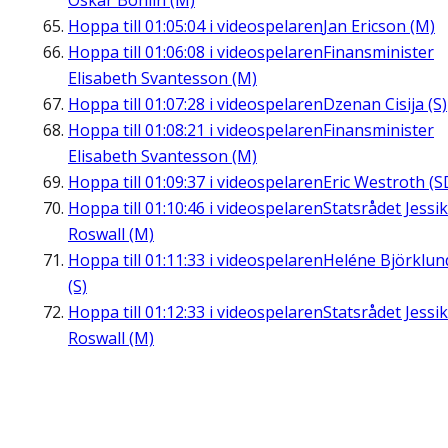
Oskar Bohlin (M)
Hoppa till
01:05:04
i videospelaren
Jan Ericson (M)
Hoppa till
01:06:08
i videospelaren
Finansminister
Elisabeth Svantesson (M)
Hoppa till
01:07:28
i videospelaren
Dzenan Cisija (S)
Hoppa till
01:08:21
i videospelaren
Finansminister
Elisabeth Svantesson (M)
Hoppa till
01:09:37
i videospelaren
Eric Westroth (S
Hoppa till
01:10:46
i videospelaren
Statsrådet Jessi
Roswall (M)
Hoppa till
01:11:33
i videospelaren
Heléne Björklun
(S)
Hoppa till
01:12:33
i videospelaren
Statsrådet Jessi
Roswall (M)