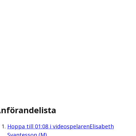
nförandelista
Hoppa till
01:08
i videospelaren
Elisabeth
Svantesson (M)