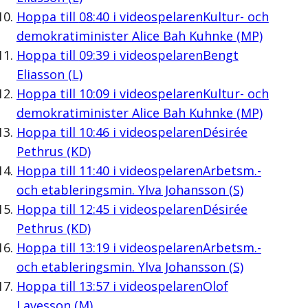
Hoppa till
08:40
i videospelaren
Kultur- och
demokratiminister Alice Bah Kuhnke (MP)
Hoppa till
09:39
i videospelaren
Bengt
Eliasson (L)
Hoppa till
10:09
i videospelaren
Kultur- och
demokratiminister Alice Bah Kuhnke (MP)
Hoppa till
10:46
i videospelaren
Désirée
Pethrus (KD)
Hoppa till
11:40
i videospelaren
Arbetsm.-
och etableringsmin. Ylva Johansson (S)
Hoppa till
12:45
i videospelaren
Désirée
Pethrus (KD)
Hoppa till
13:19
i videospelaren
Arbetsm.-
och etableringsmin. Ylva Johansson (S)
Hoppa till
13:57
i videospelaren
Olof
Lavesson (M)