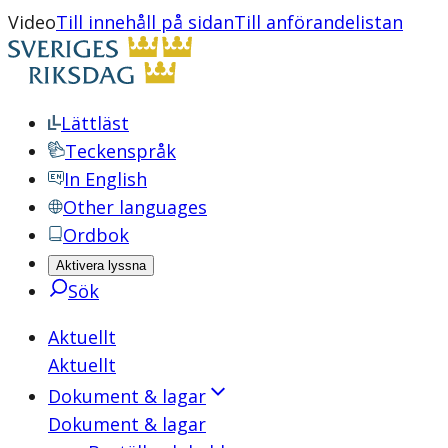
Video
Till innehåll på sidan
Till anförandelistan
Lättläst
Teckenspråk
In English
Other languages
Ordbok
Aktivera lyssna
Sök
Aktuellt
Aktuellt
Dokument & lagar
Dokument & lagar