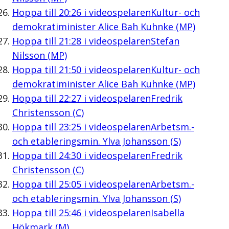
Hoppa till
20:26
i videospelaren
Kultur- och
demokratiminister Alice Bah Kuhnke (MP)
Hoppa till
21:28
i videospelaren
Stefan
Nilsson (MP)
Hoppa till
21:50
i videospelaren
Kultur- och
demokratiminister Alice Bah Kuhnke (MP)
Hoppa till
22:27
i videospelaren
Fredrik
Christensson (C)
Hoppa till
23:25
i videospelaren
Arbetsm.-
och etableringsmin. Ylva Johansson (S)
Hoppa till
24:30
i videospelaren
Fredrik
Christensson (C)
Hoppa till
25:05
i videospelaren
Arbetsm.-
och etableringsmin. Ylva Johansson (S)
Hoppa till
25:46
i videospelaren
Isabella
Hökmark (M)