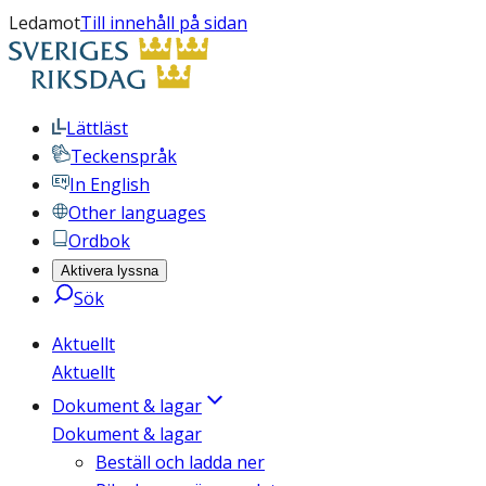
Ledamot
Till innehåll på sidan
Lättläst
Teckenspråk
In English
Other languages
Ordbok
Aktivera lyssna
Sök
Aktuellt
Aktuellt
Dokument & lagar
Dokument & lagar
Beställ och ladda ner