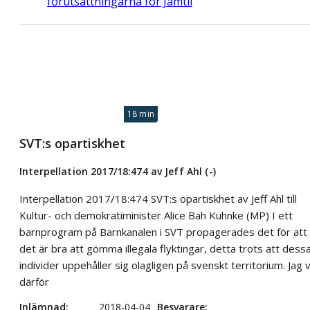
förutsättningarna för Jamtli
18 min
SVT:s opartiskhet
Interpellation 2017/18:474 av Jeff Ahl (-)
Interpellation 2017/18:474 SVT:s opartiskhet av Jeff Ahl till
Kultur- och demokratiminister Alice Bah Kuhnke (MP) I ett
barnprogram på Barnkanalen i SVT propagerades det för att
det är bra att gömma illegala flyktingar, detta trots att dess
individer uppehåller sig olagligen på svenskt territorium. Jag vi
därför
Inlämnad
2018-04-04
Besvarare