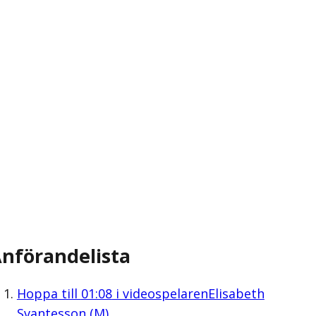
nförandelista
Hoppa till
01:08
i videospelaren
Elisabeth
Svantesson (M)