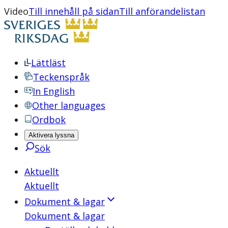
Video
Till innehåll på sidan
Till anförandelistan
Lättläst
Teckenspråk
In English
Other languages
Ordbok
Aktivera lyssna
Sök
Aktuellt
Aktuellt
Dokument & lagar
Dokument & lagar