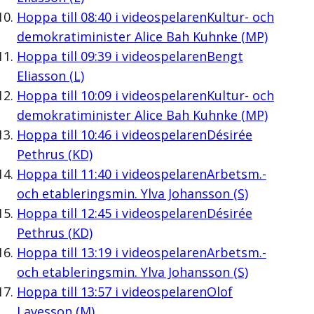
Hoppa till
08:40
i videospelaren
Kultur- och
demokratiminister Alice Bah Kuhnke (MP)
Hoppa till
09:39
i videospelaren
Bengt
Eliasson (L)
Hoppa till
10:09
i videospelaren
Kultur- och
demokratiminister Alice Bah Kuhnke (MP)
Hoppa till
10:46
i videospelaren
Désirée
Pethrus (KD)
Hoppa till
11:40
i videospelaren
Arbetsm.-
och etableringsmin. Ylva Johansson (S)
Hoppa till
12:45
i videospelaren
Désirée
Pethrus (KD)
Hoppa till
13:19
i videospelaren
Arbetsm.-
och etableringsmin. Ylva Johansson (S)
Hoppa till
13:57
i videospelaren
Olof
Lavesson (M)