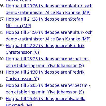
Hoppa till
20:26
i videospelaren
Kultur- och
demokratiminister Alice Bah Kuhnke (MP)
Hoppa till
21:28
i videospelaren
Stefan
Nilsson (MP)
Hoppa till
21:50
i videospelaren
Kultur- och
demokratiminister Alice Bah Kuhnke (MP)
Hoppa till
22:27
i videospelaren
Fredrik
Christensson (C)
Hoppa till
23:25
i videospelaren
Arbetsm.-
och etableringsmin. Ylva Johansson (S)
Hoppa till
24:30
i videospelaren
Fredrik
Christensson (C)
Hoppa till
25:05
i videospelaren
Arbetsm.-
och etableringsmin. Ylva Johansson (S)
Hoppa till
25:46
i videospelaren
Isabella
Hökmark (M)