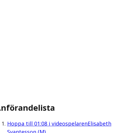
nförandelista
Hoppa till
01:08
i videospelaren
Elisabeth
Svantesson (M)