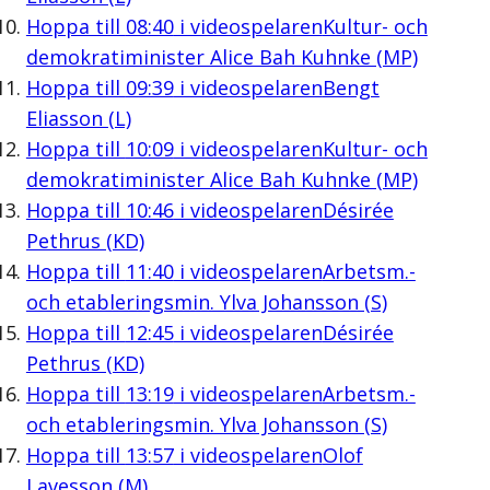
Hoppa till
08:40
i videospelaren
Kultur- och
demokratiminister Alice Bah Kuhnke (MP)
Hoppa till
09:39
i videospelaren
Bengt
Eliasson (L)
Hoppa till
10:09
i videospelaren
Kultur- och
demokratiminister Alice Bah Kuhnke (MP)
Hoppa till
10:46
i videospelaren
Désirée
Pethrus (KD)
Hoppa till
11:40
i videospelaren
Arbetsm.-
och etableringsmin. Ylva Johansson (S)
Hoppa till
12:45
i videospelaren
Désirée
Pethrus (KD)
Hoppa till
13:19
i videospelaren
Arbetsm.-
och etableringsmin. Ylva Johansson (S)
Hoppa till
13:57
i videospelaren
Olof
Lavesson (M)