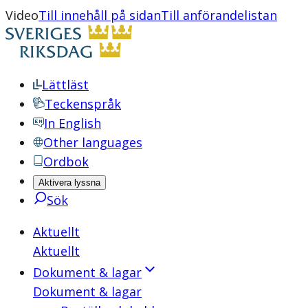
Video
Till innehåll på sidan
Till anförandelistan
Lättläst
Teckenspråk
In English
Other languages
Ordbok
Aktivera lyssna
Sök
Aktuellt
Aktuellt
Dokument & lagar
Dokument & lagar