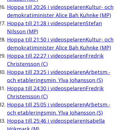
Hoppa till
20:26
i videospelaren
Kultur- och
demokratiminister Alice Bah Kuhnke (MP)
Hoppa till
21:28
i videospelaren
Stefan
Nilsson (MP)
Hoppa till
21:50
i videospelaren
Kultur- och
demokratiminister Alice Bah Kuhnke (MP)
Hoppa till
22:27
i videospelaren
Fredrik
Christensson (C)
Hoppa till
23:25
i videospelaren
Arbetsm.-
och etableringsmin. Ylva Johansson (S)
Hoppa till
24:30
i videospelaren
Fredrik
Christensson (C)
Hoppa till
25:05
i videospelaren
Arbetsm.-
och etableringsmin. Ylva Johansson (S)
Hoppa till
25:46
i videospelaren
Isabella
Hökmark (M)