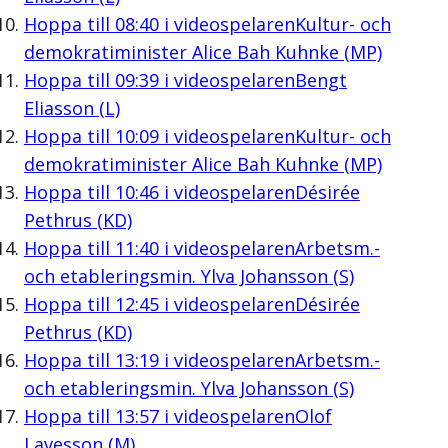
Hoppa till
08:40
i videospelaren
Kultur- och
demokratiminister Alice Bah Kuhnke (MP)
Hoppa till
09:39
i videospelaren
Bengt
Eliasson (L)
Hoppa till
10:09
i videospelaren
Kultur- och
demokratiminister Alice Bah Kuhnke (MP)
Hoppa till
10:46
i videospelaren
Désirée
Pethrus (KD)
Hoppa till
11:40
i videospelaren
Arbetsm.-
och etableringsmin. Ylva Johansson (S)
Hoppa till
12:45
i videospelaren
Désirée
Pethrus (KD)
Hoppa till
13:19
i videospelaren
Arbetsm.-
och etableringsmin. Ylva Johansson (S)
Hoppa till
13:57
i videospelaren
Olof
Lavesson (M)