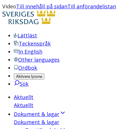
Video
Till innehåll på sidan
Till anförandelistan
Lättläst
Teckenspråk
In English
Other languages
Ordbok
Aktivera lyssna
Sök
Aktuellt
Aktuellt
Dokument & lagar
Dokument & lagar