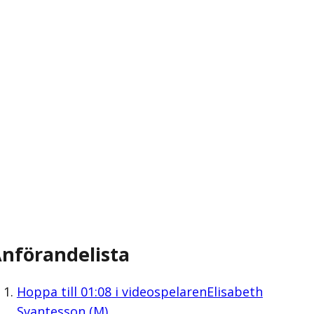
nförandelista
Hoppa till
01:08
i videospelaren
Elisabeth
Svantesson (M)