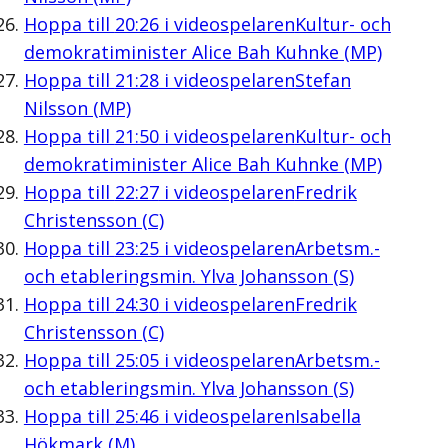
Hoppa till
20:26
i videospelaren
Kultur- och
demokratiminister Alice Bah Kuhnke (MP)
Hoppa till
21:28
i videospelaren
Stefan
Nilsson (MP)
Hoppa till
21:50
i videospelaren
Kultur- och
demokratiminister Alice Bah Kuhnke (MP)
Hoppa till
22:27
i videospelaren
Fredrik
Christensson (C)
Hoppa till
23:25
i videospelaren
Arbetsm.-
och etableringsmin. Ylva Johansson (S)
Hoppa till
24:30
i videospelaren
Fredrik
Christensson (C)
Hoppa till
25:05
i videospelaren
Arbetsm.-
och etableringsmin. Ylva Johansson (S)
Hoppa till
25:46
i videospelaren
Isabella
Hökmark (M)