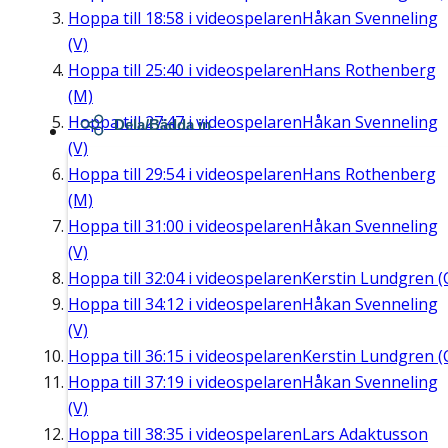
Hoppa till
18:58
i videospelaren
Håkan Svenneling
(V)
Hoppa till
25:40
i videospelaren
Hans Rothenberg
(M)
Hoppa till
27:47
i videospelaren
Håkan Svenneling
Dela/Bädda in
(V)
Hoppa till
29:54
i videospelaren
Hans Rothenberg
(M)
Hoppa till
31:00
i videospelaren
Håkan Svenneling
(V)
Hoppa till
32:04
i videospelaren
Kerstin Lundgren (
Hoppa till
34:12
i videospelaren
Håkan Svenneling
(V)
Hoppa till
36:15
i videospelaren
Kerstin Lundgren (
Hoppa till
37:19
i videospelaren
Håkan Svenneling
(V)
Hoppa till
38:35
i videospelaren
Lars Adaktusson