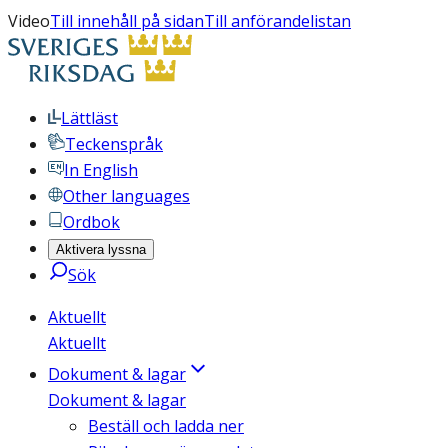
Video
Till innehåll på sidan
Till anförandelistan
Lättläst
Teckenspråk
In English
Other languages
Ordbok
Aktivera lyssna
Sök
Aktuellt
Aktuellt
Dokument & lagar
Dokument & lagar
Beställ och ladda ner