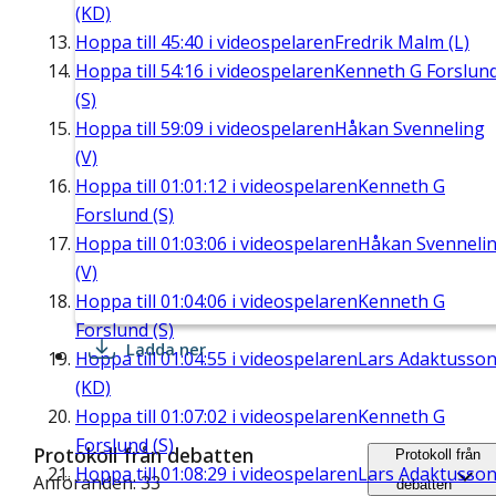
(KD)
Hoppa till
45:40
i videospelaren
Fredrik Malm (L)
Hoppa till
54:16
i videospelaren
Kenneth G Forslun
(S)
Hoppa till
59:09
i videospelaren
Håkan Svenneling
(V)
Hoppa till
01:01:12
i videospelaren
Kenneth G
Forslund (S)
Hoppa till
01:03:06
i videospelaren
Håkan Svenneli
(V)
Hoppa till
01:04:06
i videospelaren
Kenneth G
Forslund (S)
Ladda ner
Hoppa till
01:04:55
i videospelaren
Lars Adaktusso
(KD)
Hoppa till
01:07:02
i videospelaren
Kenneth G
Forslund (S)
Protokoll från debatten
Protokoll från
Hoppa till
01:08:29
i videospelaren
Lars Adaktusso
Anföranden: 33
debatten