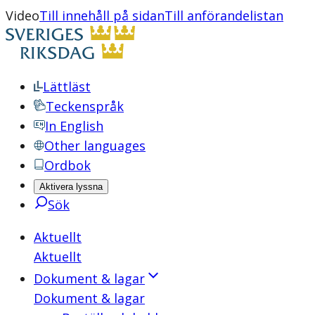
Video
Till innehåll på sidan
Till anförandelistan
Lättläst
Teckenspråk
In English
Other languages
Ordbok
Aktivera lyssna
Sök
Aktuellt
Aktuellt
Dokument & lagar
Dokument & lagar