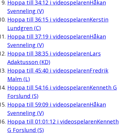
Hoppa till
34:12
i videospelaren
Håkan
Svenneling (V)
Hoppa till
36:15
i videospelaren
Kerstin
Lundgren (C)
Hoppa till
37:19
i videospelaren
Håkan
Svenneling (V)
Hoppa till
38:35
i videospelaren
Lars
Adaktusson (KD)
Hoppa till
45:40
i videospelaren
Fredrik
Malm (L)
Hoppa till
54:16
i videospelaren
Kenneth G
Forslund (S)
Hoppa till
59:09
i videospelaren
Håkan
Svenneling (V)
Hoppa till
01:01:12
i videospelaren
Kenneth
G Forslund (S)