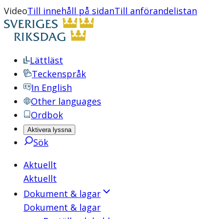
Video
Till innehåll på sidan
Till anförandelistan
Lättläst
Teckenspråk
In English
Other languages
Ordbok
Aktivera lyssna
Sök
Aktuellt
Aktuellt
Dokument & lagar
Dokument & lagar