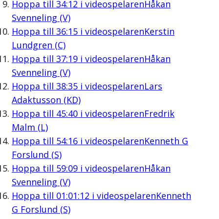
Hoppa till
34:12
i videospelaren
Håkan
Svenneling (V)
Hoppa till
36:15
i videospelaren
Kerstin
Lundgren (C)
Hoppa till
37:19
i videospelaren
Håkan
Svenneling (V)
Hoppa till
38:35
i videospelaren
Lars
Adaktusson (KD)
Hoppa till
45:40
i videospelaren
Fredrik
Malm (L)
Hoppa till
54:16
i videospelaren
Kenneth G
Forslund (S)
Hoppa till
59:09
i videospelaren
Håkan
Svenneling (V)
Hoppa till
01:01:12
i videospelaren
Kenneth
G Forslund (S)