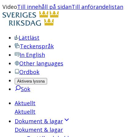
Video
Till innehåll på sidan
Till anförandelistan
Lättläst
Teckenspråk
In English
Other languages
Ordbok
Aktivera lyssna
Sök
Aktuellt
Aktuellt
Dokument & lagar
Dokument & lagar