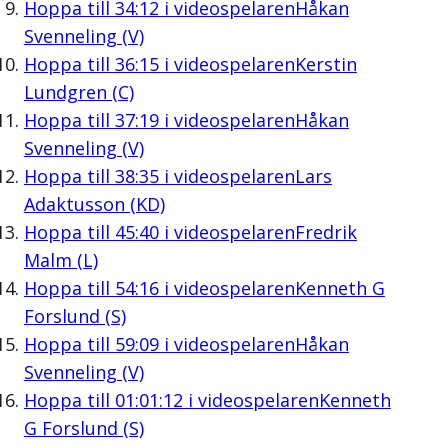
Hoppa till
34:12
i videospelaren
Håkan
Svenneling (V)
Hoppa till
36:15
i videospelaren
Kerstin
Lundgren (C)
Hoppa till
37:19
i videospelaren
Håkan
Svenneling (V)
Hoppa till
38:35
i videospelaren
Lars
Adaktusson (KD)
Hoppa till
45:40
i videospelaren
Fredrik
Malm (L)
Hoppa till
54:16
i videospelaren
Kenneth G
Forslund (S)
Hoppa till
59:09
i videospelaren
Håkan
Svenneling (V)
Hoppa till
01:01:12
i videospelaren
Kenneth
G Forslund (S)