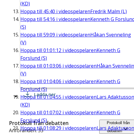
(KD)
Hoppa till
45:40
i videospelaren
Fredrik Malm (L)
Hoppa till
54:16
i videospelaren
Kenneth G Forslun
(S)
Hoppa till
59:09
i videospelaren
Håkan Svenneling
(V)
Hoppa till
01:01:12
i videospelaren
Kenneth G
Forslund (S)
Hoppa till
01:03:06
i videospelaren
Håkan Svenneli
(V)
Hoppa till
01:04:06
i videospelaren
Kenneth G
Forslund (S)
Ladda ner
Hoppa till
01:04:55
i videospelaren
Lars Adaktusso
(KD)
Hoppa till
01:07:02
i videospelaren
Kenneth G
Forslund (S)
Protokoll från debatten
Protokoll från
Hoppa till
01:08:29
i videospelaren
Lars Adaktusso
Anföranden: 33
debatten