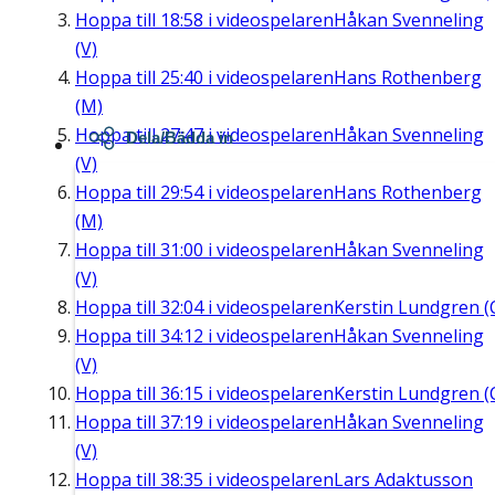
Hoppa till
18:58
i videospelaren
Håkan Svenneling
(V)
Hoppa till
25:40
i videospelaren
Hans Rothenberg
(M)
Hoppa till
27:47
i videospelaren
Håkan Svenneling
Dela/Bädda in
(V)
Hoppa till
29:54
i videospelaren
Hans Rothenberg
(M)
Hoppa till
31:00
i videospelaren
Håkan Svenneling
(V)
Hoppa till
32:04
i videospelaren
Kerstin Lundgren (
Hoppa till
34:12
i videospelaren
Håkan Svenneling
(V)
Hoppa till
36:15
i videospelaren
Kerstin Lundgren (
Hoppa till
37:19
i videospelaren
Håkan Svenneling
(V)
Hoppa till
38:35
i videospelaren
Lars Adaktusson