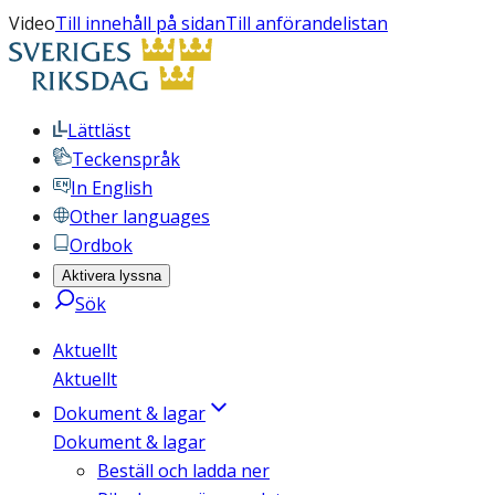
Video
Till innehåll på sidan
Till anförandelistan
Lättläst
Teckenspråk
In English
Other languages
Ordbok
Aktivera lyssna
Sök
Aktuellt
Aktuellt
Dokument & lagar
Dokument & lagar
Beställ och ladda ner