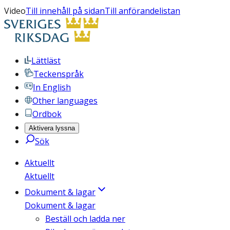
Video
Till innehåll på sidan
Till anförandelistan
Lättläst
Teckenspråk
In English
Other languages
Ordbok
Aktivera lyssna
Sök
Aktuellt
Aktuellt
Dokument & lagar
Dokument & lagar
Beställ och ladda ner