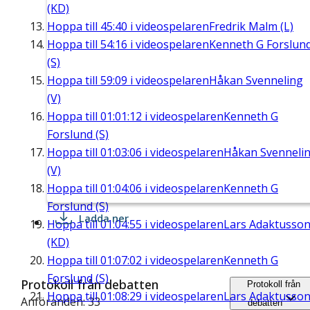
(KD)
Hoppa till
45:40
i videospelaren
Fredrik Malm (L)
Hoppa till
54:16
i videospelaren
Kenneth G Forslun
(S)
Hoppa till
59:09
i videospelaren
Håkan Svenneling
(V)
Hoppa till
01:01:12
i videospelaren
Kenneth G
Forslund (S)
Hoppa till
01:03:06
i videospelaren
Håkan Svenneli
(V)
Hoppa till
01:04:06
i videospelaren
Kenneth G
Forslund (S)
Ladda ner
Hoppa till
01:04:55
i videospelaren
Lars Adaktusso
(KD)
Hoppa till
01:07:02
i videospelaren
Kenneth G
Forslund (S)
Protokoll från debatten
Protokoll från
Hoppa till
01:08:29
i videospelaren
Lars Adaktusso
Anföranden: 33
debatten