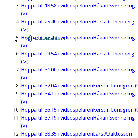
Hoppa till
18:58
i videospelaren
Håkan Svenneling
(V)
Hoppa till
25:40
i videospelaren
Hans Rothenberg
(M)
Hoppa till
27:47
i videospelaren
Håkan Svenneling
Dela/Bädda in
(V)
Hoppa till
29:54
i videospelaren
Hans Rothenberg
(M)
Hoppa till
31:00
i videospelaren
Håkan Svenneling
(V)
Hoppa till
32:04
i videospelaren
Kerstin Lundgren (
Hoppa till
34:12
i videospelaren
Håkan Svenneling
(V)
Hoppa till
36:15
i videospelaren
Kerstin Lundgren (
Hoppa till
37:19
i videospelaren
Håkan Svenneling
(V)
Hoppa till
38:35
i videospelaren
Lars Adaktusson