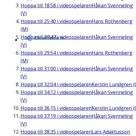
Hoppa till
18:58
i videospelaren
Håkan Svenneling
(V)
Hoppa till
25:40
i videospelaren
Hans Rothenberg
(M)
Hoppa till
27:47
i videospelaren
Håkan Svenneling
Dela/Bädda in
(V)
Hoppa till
29:54
i videospelaren
Hans Rothenberg
(M)
Hoppa till
31:00
i videospelaren
Håkan Svenneling
(V)
Hoppa till
32:04
i videospelaren
Kerstin Lundgren (
Hoppa till
34:12
i videospelaren
Håkan Svenneling
(V)
Hoppa till
36:15
i videospelaren
Kerstin Lundgren (
Hoppa till
37:19
i videospelaren
Håkan Svenneling
(V)
Hoppa till
38:35
i videospelaren
Lars Adaktusson