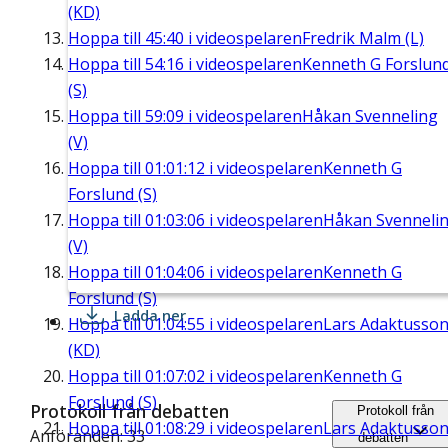
(KD)
Hoppa till
45:40
i videospelaren
Fredrik Malm (L)
Hoppa till
54:16
i videospelaren
Kenneth G Forslun
(S)
Hoppa till
59:09
i videospelaren
Håkan Svenneling
(V)
Hoppa till
01:01:12
i videospelaren
Kenneth G
Forslund (S)
Hoppa till
01:03:06
i videospelaren
Håkan Svenneli
(V)
Hoppa till
01:04:06
i videospelaren
Kenneth G
Forslund (S)
Ladda ner
Hoppa till
01:04:55
i videospelaren
Lars Adaktusso
(KD)
Hoppa till
01:07:02
i videospelaren
Kenneth G
Forslund (S)
Protokoll från debatten
Protokoll från
Hoppa till
01:08:29
i videospelaren
Lars Adaktusso
Anföranden: 33
debatten