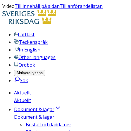
Video
Till innehåll på sidan
Till anförandelistan
Lättläst
Teckenspråk
In English
Other languages
Ordbok
Aktivera lyssna
Sök
Aktuellt
Aktuellt
Dokument & lagar
Dokument & lagar
Beställ och ladda ner