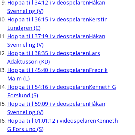
Hoppa till
34:12
i videospelaren
Håkan
Svenneling (V)
Hoppa till
36:15
i videospelaren
Kerstin
Lundgren (C)
Hoppa till
37:19
i videospelaren
Håkan
Svenneling (V)
Hoppa till
38:35
i videospelaren
Lars
Adaktusson (KD)
Hoppa till
45:40
i videospelaren
Fredrik
Malm (L)
Hoppa till
54:16
i videospelaren
Kenneth G
Forslund (S)
Hoppa till
59:09
i videospelaren
Håkan
Svenneling (V)
Hoppa till
01:01:12
i videospelaren
Kenneth
G Forslund (S)