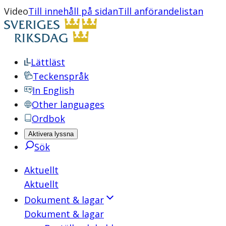
Video
Till innehåll på sidan
Till anförandelistan
Lättläst
Teckenspråk
In English
Other languages
Ordbok
Aktivera lyssna
Sök
Aktuellt
Aktuellt
Dokument & lagar
Dokument & lagar