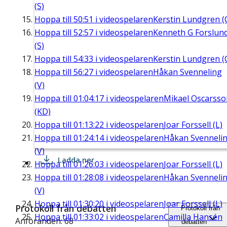
(S)
Hoppa till
50:51
i videospelaren
Kerstin Lundgren (
Hoppa till
52:57
i videospelaren
Kenneth G Forslun
(S)
Hoppa till
54:33
i videospelaren
Kerstin Lundgren (
Hoppa till
56:27
i videospelaren
Håkan Svenneling
(V)
Hoppa till
01:04:17
i videospelaren
Mikael Oscarsso
(KD)
Hoppa till
01:13:22
i videospelaren
Joar Forssell (L)
Hoppa till
01:24:14
i videospelaren
Håkan Svenneli
(V)
Ladda ner
Hoppa till
01:26:03
i videospelaren
Joar Forssell (L)
Hoppa till
01:28:08
i videospelaren
Håkan Svenneli
(V)
Hoppa till
01:30:20
i videospelaren
Joar Forssell (L)
Protokoll från debatten
Protokoll från
Hoppa till
01:33:02
i videospelaren
Camilla Hansén
Anföranden: 68
debatten