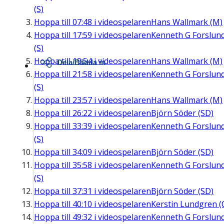
(S)
Hoppa till
07:48
i videospelaren
Hans Wallmark (M)
Hoppa till
17:59
i videospelaren
Kenneth G Forslun
(S)
Hoppa till
19:54
i videospelaren
Hans Wallmark (M)
Dela/Bädda in
Hoppa till
21:58
i videospelaren
Kenneth G Forslun
(S)
Hoppa till
23:57
i videospelaren
Hans Wallmark (M)
Hoppa till
26:22
i videospelaren
Björn Söder (SD)
Hoppa till
33:39
i videospelaren
Kenneth G Forslun
(S)
Hoppa till
34:09
i videospelaren
Björn Söder (SD)
Hoppa till
35:58
i videospelaren
Kenneth G Forslun
(S)
Hoppa till
37:31
i videospelaren
Björn Söder (SD)
Hoppa till
40:10
i videospelaren
Kerstin Lundgren (
Hoppa till
49:32
i videospelaren
Kenneth G Forslun