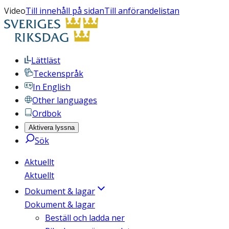
Video
Till innehåll på sidan
Till anförandelistan
Lättläst
Teckenspråk
In English
Other languages
Ordbok
Aktivera lyssna
Sök
Aktuellt
Aktuellt
Dokument & lagar
Dokument & lagar
Beställ och ladda ner