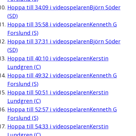
Hoppa till
34:09
i videospelaren
Björn Söder
(SD)
Hoppa till
35:58
i videospelaren
Kenneth G
Forslund (S)
Hoppa till
37:31
i videospelaren
Björn Söder
(SD)
Hoppa till
40:10
i videospelaren
Kerstin
Lundgren (C)
Hoppa till
49:32
i videospelaren
Kenneth G
Forslund (S)
Hoppa till
50:51
i videospelaren
Kerstin
Lundgren (C)
Hoppa till
52:57
i videospelaren
Kenneth G
Forslund (S)
Hoppa till
54:33
i videospelaren
Kerstin
Lundgren (C)