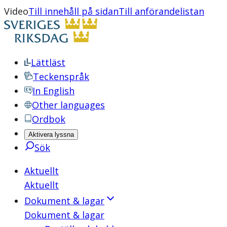
Video
Till innehåll på sidan
Till anförandelistan
Lättläst
Teckenspråk
In English
Other languages
Ordbok
Aktivera lyssna
Sök
Aktuellt
Aktuellt
Dokument & lagar
Dokument & lagar