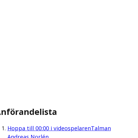
nförandelista
Hoppa till
00:00
i videospelaren
Talman
Andreas Norlén