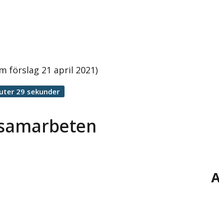
 förslag 21 april 2021)
uter 29 sekunder
rssamarbeten
A