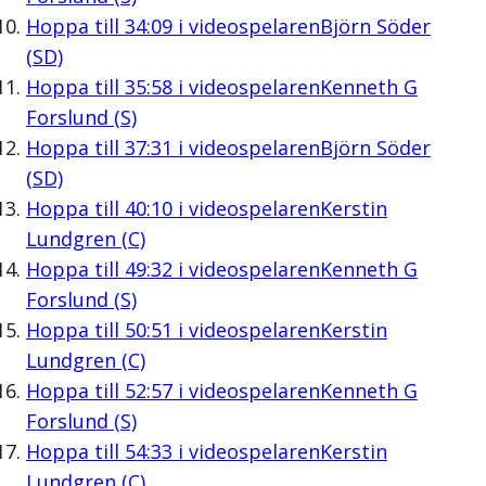
Hoppa till
34:09
i videospelaren
Björn Söder
(SD)
Hoppa till
35:58
i videospelaren
Kenneth G
Forslund (S)
Hoppa till
37:31
i videospelaren
Björn Söder
(SD)
Hoppa till
40:10
i videospelaren
Kerstin
Lundgren (C)
Hoppa till
49:32
i videospelaren
Kenneth G
Forslund (S)
Hoppa till
50:51
i videospelaren
Kerstin
Lundgren (C)
Hoppa till
52:57
i videospelaren
Kenneth G
Forslund (S)
Hoppa till
54:33
i videospelaren
Kerstin
Lundgren (C)