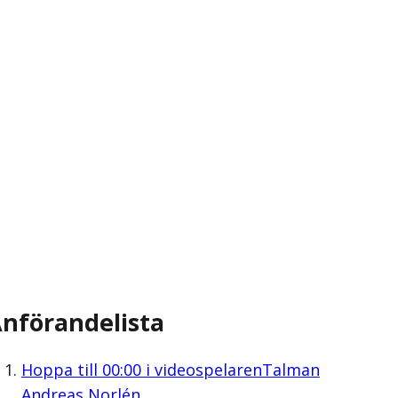
nförandelista
Hoppa till
00:00
i videospelaren
Talman
Andreas Norlén