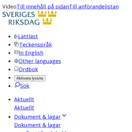
Video
Till innehåll på sidan
Till anförandelistan
Lättläst
Teckenspråk
In English
Other languages
Ordbok
Aktivera lyssna
Sök
Aktuellt
Aktuellt
Dokument & lagar
Dokument & lagar