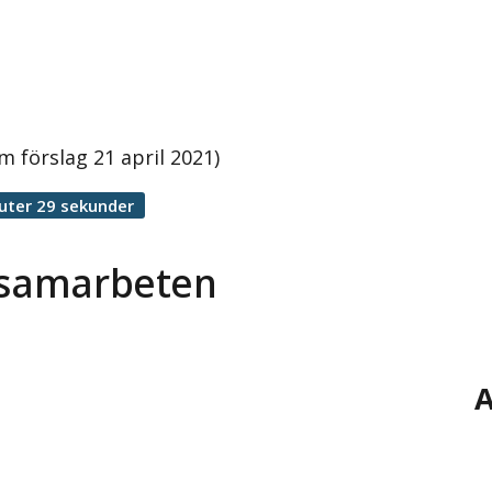
 förslag 21 april 2021)
uter 29 sekunder
rssamarbeten
A