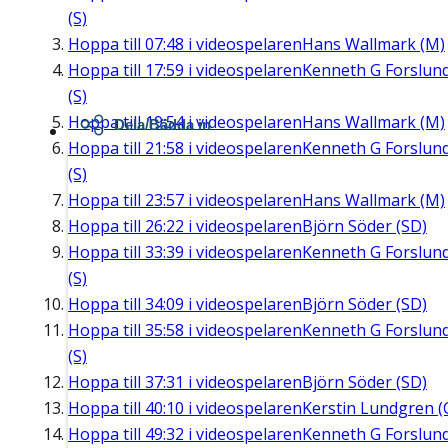
(S)
Hoppa till
07:48
i videospelaren
Hans Wallmark (M)
Hoppa till
17:59
i videospelaren
Kenneth G Forslun
(S)
Hoppa till
19:54
i videospelaren
Hans Wallmark (M)
Dela/Bädda in
Hoppa till
21:58
i videospelaren
Kenneth G Forslun
(S)
Hoppa till
23:57
i videospelaren
Hans Wallmark (M)
Hoppa till
26:22
i videospelaren
Björn Söder (SD)
Hoppa till
33:39
i videospelaren
Kenneth G Forslun
(S)
Hoppa till
34:09
i videospelaren
Björn Söder (SD)
Hoppa till
35:58
i videospelaren
Kenneth G Forslun
(S)
Hoppa till
37:31
i videospelaren
Björn Söder (SD)
Hoppa till
40:10
i videospelaren
Kerstin Lundgren (
Hoppa till
49:32
i videospelaren
Kenneth G Forslun