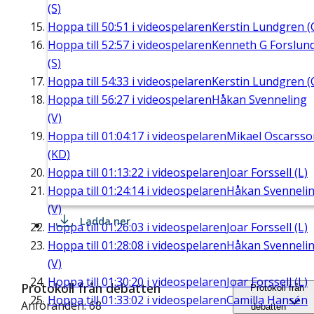
(S)
Hoppa till
50:51
i videospelaren
Kerstin Lundgren (
Hoppa till
52:57
i videospelaren
Kenneth G Forslun
(S)
Hoppa till
54:33
i videospelaren
Kerstin Lundgren (
Hoppa till
56:27
i videospelaren
Håkan Svenneling
(V)
Hoppa till
01:04:17
i videospelaren
Mikael Oscarsso
(KD)
Hoppa till
01:13:22
i videospelaren
Joar Forssell (L)
Hoppa till
01:24:14
i videospelaren
Håkan Svenneli
(V)
Ladda ner
Hoppa till
01:26:03
i videospelaren
Joar Forssell (L)
Hoppa till
01:28:08
i videospelaren
Håkan Svenneli
(V)
Hoppa till
01:30:20
i videospelaren
Joar Forssell (L)
Protokoll från debatten
Protokoll från
Hoppa till
01:33:02
i videospelaren
Camilla Hansén
Anföranden: 68
debatten