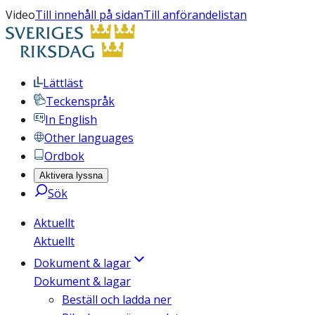
Video
Till innehåll på sidan
Till anförandelistan
Lättläst
Teckenspråk
In English
Other languages
Ordbok
Aktivera lyssna
Sök
Aktuellt
Aktuellt
Dokument & lagar
Dokument & lagar
Beställ och ladda ner