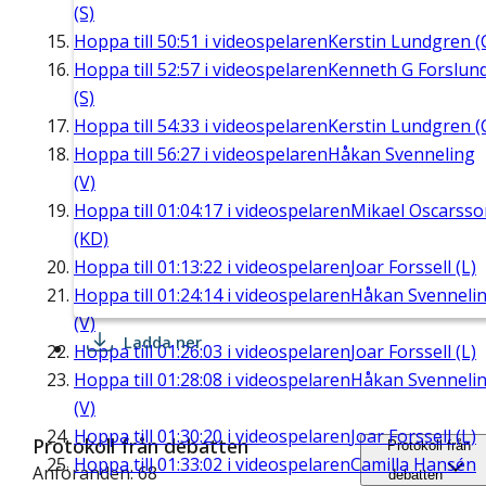
(S)
Hoppa till
50:51
i videospelaren
Kerstin Lundgren (
Hoppa till
52:57
i videospelaren
Kenneth G Forslun
(S)
Hoppa till
54:33
i videospelaren
Kerstin Lundgren (
Hoppa till
56:27
i videospelaren
Håkan Svenneling
(V)
Hoppa till
01:04:17
i videospelaren
Mikael Oscarsso
(KD)
Hoppa till
01:13:22
i videospelaren
Joar Forssell (L)
Hoppa till
01:24:14
i videospelaren
Håkan Svenneli
(V)
Ladda ner
Hoppa till
01:26:03
i videospelaren
Joar Forssell (L)
Hoppa till
01:28:08
i videospelaren
Håkan Svenneli
(V)
Hoppa till
01:30:20
i videospelaren
Joar Forssell (L)
Protokoll från debatten
Protokoll från
Hoppa till
01:33:02
i videospelaren
Camilla Hansén
Anföranden: 68
debatten