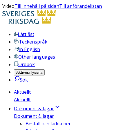
Video
Till innehåll på sidan
Till anförandelistan
Lättläst
Teckenspråk
In English
Other languages
Ordbok
Aktivera lyssna
Sök
Aktuellt
Aktuellt
Dokument & lagar
Dokument & lagar
Beställ och ladda ner