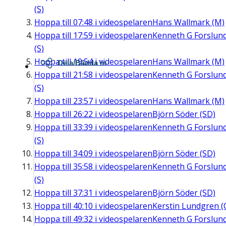
(S)
Hoppa till
07:48
i videospelaren
Hans Wallmark (M)
Hoppa till
17:59
i videospelaren
Kenneth G Forslun
(S)
Hoppa till
19:54
i videospelaren
Hans Wallmark (M)
Dela/Bädda in
Hoppa till
21:58
i videospelaren
Kenneth G Forslun
(S)
Hoppa till
23:57
i videospelaren
Hans Wallmark (M)
Hoppa till
26:22
i videospelaren
Björn Söder (SD)
Hoppa till
33:39
i videospelaren
Kenneth G Forslun
(S)
Hoppa till
34:09
i videospelaren
Björn Söder (SD)
Hoppa till
35:58
i videospelaren
Kenneth G Forslun
(S)
Hoppa till
37:31
i videospelaren
Björn Söder (SD)
Hoppa till
40:10
i videospelaren
Kerstin Lundgren (
Hoppa till
49:32
i videospelaren
Kenneth G Forslun