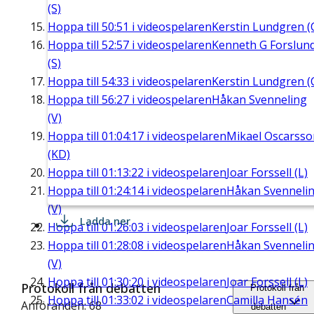
(S)
Hoppa till
50:51
i videospelaren
Kerstin Lundgren (
Hoppa till
52:57
i videospelaren
Kenneth G Forslun
(S)
Hoppa till
54:33
i videospelaren
Kerstin Lundgren (
Hoppa till
56:27
i videospelaren
Håkan Svenneling
(V)
Hoppa till
01:04:17
i videospelaren
Mikael Oscarsso
(KD)
Hoppa till
01:13:22
i videospelaren
Joar Forssell (L)
Hoppa till
01:24:14
i videospelaren
Håkan Svenneli
(V)
Ladda ner
Hoppa till
01:26:03
i videospelaren
Joar Forssell (L)
Hoppa till
01:28:08
i videospelaren
Håkan Svenneli
(V)
Hoppa till
01:30:20
i videospelaren
Joar Forssell (L)
Protokoll från debatten
Protokoll från
Hoppa till
01:33:02
i videospelaren
Camilla Hansén
Anföranden: 68
debatten