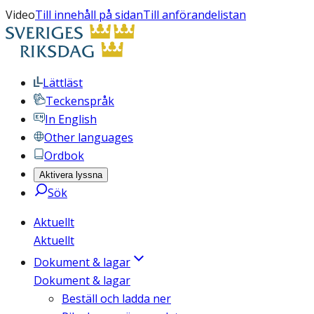
Video
Till innehåll på sidan
Till anförandelistan
Lättläst
Teckenspråk
In English
Other languages
Ordbok
Aktivera lyssna
Sök
Aktuellt
Aktuellt
Dokument & lagar
Dokument & lagar
Beställ och ladda ner