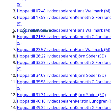
(S)
Hoppa till
07:48
i videospelaren
Hans Wallmark (M)
Hoppa till
17:59
i videospelaren
Kenneth G Forslun
(S)
Hoppa till
19:54
i videospelaren
Hans Wallmark (M)
Dela/Bädda in
Hoppa till
21:58
i videospelaren
Kenneth G Forslun
(S)
Hoppa till
23:57
i videospelaren
Hans Wallmark (M)
Hoppa till
26:22
i videospelaren
Björn Söder (SD)
Hoppa till
33:39
i videospelaren
Kenneth G Forslun
(S)
Hoppa till
34:09
i videospelaren
Björn Söder (SD)
Hoppa till
35:58
i videospelaren
Kenneth G Forslun
(S)
Hoppa till
37:31
i videospelaren
Björn Söder (SD)
Hoppa till
40:10
i videospelaren
Kerstin Lundgren (
Hoppa till
49:32
i videospelaren
Kenneth G Forslun