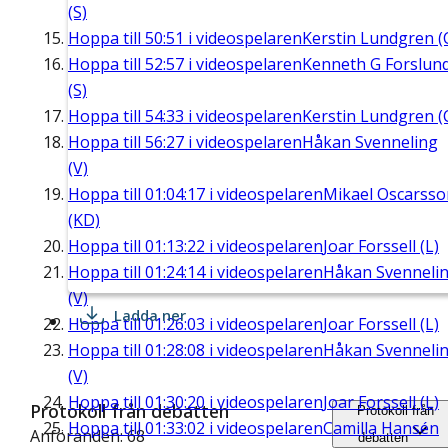
(S)
Hoppa till
50:51
i videospelaren
Kerstin Lundgren (
Hoppa till
52:57
i videospelaren
Kenneth G Forslun
(S)
Hoppa till
54:33
i videospelaren
Kerstin Lundgren (
Hoppa till
56:27
i videospelaren
Håkan Svenneling
(V)
Hoppa till
01:04:17
i videospelaren
Mikael Oscarsso
(KD)
Hoppa till
01:13:22
i videospelaren
Joar Forssell (L)
Hoppa till
01:24:14
i videospelaren
Håkan Svenneli
(V)
Ladda ner
Hoppa till
01:26:03
i videospelaren
Joar Forssell (L)
Hoppa till
01:28:08
i videospelaren
Håkan Svenneli
(V)
Hoppa till
01:30:20
i videospelaren
Joar Forssell (L)
Protokoll från debatten
Protokoll från
Hoppa till
01:33:02
i videospelaren
Camilla Hansén
Anföranden: 68
debatten