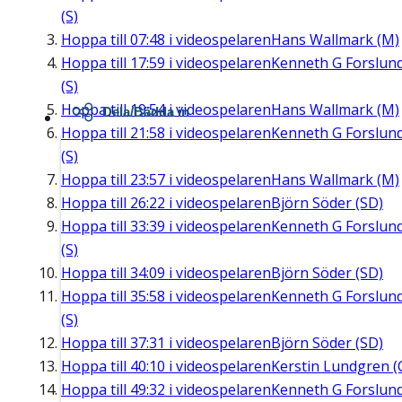
(S)
Hoppa till
07:48
i videospelaren
Hans Wallmark (M)
Hoppa till
17:59
i videospelaren
Kenneth G Forslun
(S)
Hoppa till
19:54
i videospelaren
Hans Wallmark (M)
Dela/Bädda in
Hoppa till
21:58
i videospelaren
Kenneth G Forslun
(S)
Hoppa till
23:57
i videospelaren
Hans Wallmark (M)
Hoppa till
26:22
i videospelaren
Björn Söder (SD)
Hoppa till
33:39
i videospelaren
Kenneth G Forslun
(S)
Hoppa till
34:09
i videospelaren
Björn Söder (SD)
Hoppa till
35:58
i videospelaren
Kenneth G Forslun
(S)
Hoppa till
37:31
i videospelaren
Björn Söder (SD)
Hoppa till
40:10
i videospelaren
Kerstin Lundgren (
Hoppa till
49:32
i videospelaren
Kenneth G Forslun