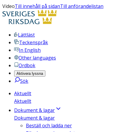
Video
Till innehåll på sidan
Till anförandelistan
Lättläst
Teckenspråk
In English
Other languages
Ordbok
Aktivera lyssna
Sök
Aktuellt
Aktuellt
Dokument & lagar
Dokument & lagar
Beställ och ladda ner