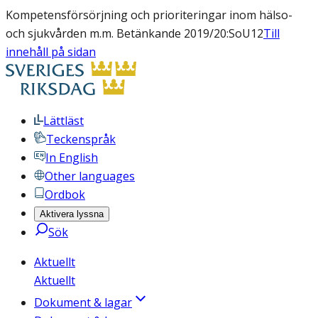
Kompetensförsörjning och prioriteringar inom hälso-
och sjukvården m.m. Betänkande 2019/20:SoU12
Till
innehåll på sidan
Lättläst
Teckenspråk
In English
Other languages
Ordbok
Aktivera lyssna
Sök
Aktuellt
Aktuellt
Dokument & lagar