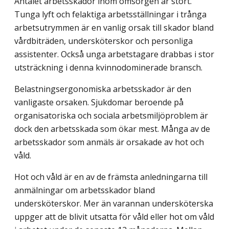
Antalet arbetsskador inom omsorgen är stort.
Tunga lyft och felaktiga arbetsställningar i trånga
arbetsutrymmen är en vanlig orsak till skador bland
vårdbiträden, under­sköterskor och personliga
assistenter. Också unga arbetstagare drabbas i stor
ut­sträckning i denna kvinnodominerade bransch.
Belastningsergonomiska arbetsskador är den
vanligaste orsaken. Sjukdomar beroende på
organisatoriska och sociala arbetsmiljöproblem är
dock den arbetsskada som ökar mest. Många av de
arbetsskador som anmäls är orsakade av hot och
våld.
Hot och våld är en av de främsta anledningarna till
anmälningar om arbetsskador bland
undersköterskor. Mer än varannan undersköterska
uppger att de blivit utsatta för våld eller hot om våld