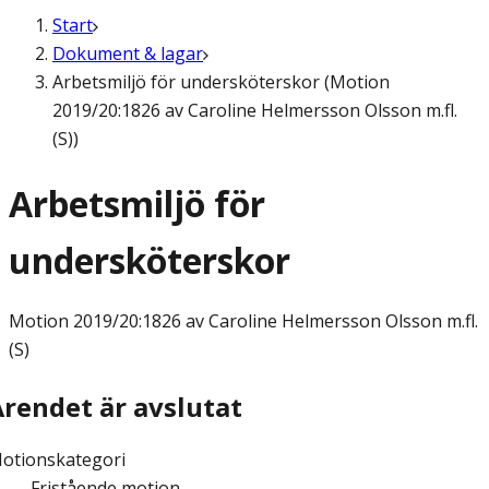
Start
Dokument & lagar
Arbetsmiljö för undersköterskor (Motion
2019/20:1826 av Caroline Helmersson Olsson m.fl.
(S))
Arbetsmiljö för
undersköterskor
Motion
2019/20:1826 av Caroline Helmersson Olsson m.fl.
(S)
Ärendet är avslutat
otionskategori
Fristående motion