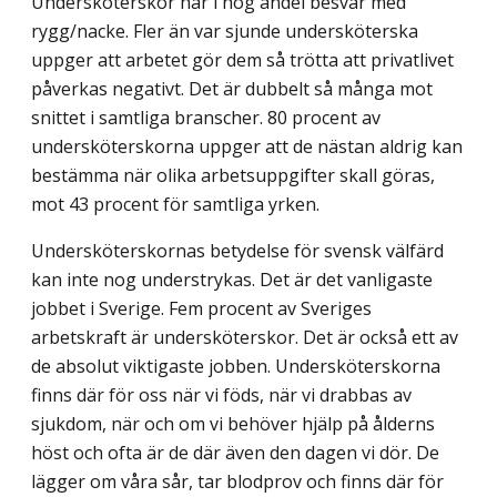
Undersköterskor har i hög andel besvär med
rygg/nacke. Fler än var sjunde under­sköterska
uppger att arbetet gör dem så trötta att privatlivet
påverkas negativt. Det är dubbelt så många mot
snittet i samtliga branscher. 80 procent av
undersköterskorna uppger att de nästan aldrig kan
bestämma när olika arbetsuppgifter skall göras,
mot 43 procent för samtliga yrken.
Undersköterskornas betydelse för svensk välfärd
kan inte nog understrykas. Det är det vanligaste
jobbet i Sverige. Fem procent av Sveriges
arbetskraft är undersköterskor. Det är också ett av
de absolut viktigaste jobben. Undersköterskorna
finns där för oss när vi föds, när vi drabbas av
sjukdom, när och om vi behöver hjälp på ålderns
höst och ofta är de där även den dagen vi dör. De
lägger om våra sår, tar blodprov och finns där för