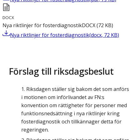
DOCX
Nya riktlinjer för fosterdiagnostik
DOCX
(
72
KB
)
Nya riktlinjer för fosterdiagnostik
(
docx
,
72
KB
)
Förslag till riksdagsbeslut
Riksdagen ställer sig bakom det som anförs
i motionen om införlivandet av FN:s
konvention om rättigheter för personer med
funktionsnedsättning i nya riktlinjer kring
fosterdiagnostik och tillkännager detta för
regeringen.