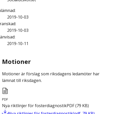
nlämnad
:
2019-10-03
ranskad
:
2019-10-03
änvisad
:
2019-10-11
Motioner
Motioner är förslag som riksdagens ledamöter har
lämnat till riksdagen.
PDF
Nya riktlinjer för fosterdiagnostik
PDF
(
79
KB
)
Nya riktlinjer för fosterdiagnostik
(
pdf
,
79
KB
)